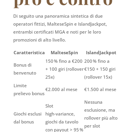
Di seguito una panoramica sintetica di due
operatori fittizi, MalteseSpin e IslandJackpot,
entrambi certificati MGA e noti per le loro
promozioni di alto livello.
Caratteristica
MalteseSpin
IslandJackpot
150 % fino a €200
200 % fino a
Bonus di
+ 100 giri (rollover
€150 + 150 giri
benvenuto
25x)
(rollover 15x)
Limite
€2.000 al mese
€1.500 al mese
prelievo bonus
Nessuna
Slot
esclusione, ma
Giochi esclusi
high‑variance,
rollover più alto
dal bonus
giochi da tavolo
per slot
con payout > 95 %