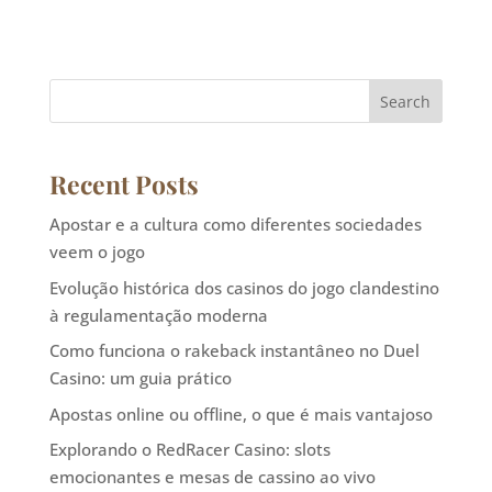
Search
Recent Posts
Apostar e a cultura como diferentes sociedades
veem o jogo
Evolução histórica dos casinos do jogo clandestino
à regulamentação moderna
Como funciona o rakeback instantâneo no Duel
Casino: um guia prático
Apostas online ou offline, o que é mais vantajoso
Explorando o RedRacer Casino: slots
emocionantes e mesas de cassino ao vivo