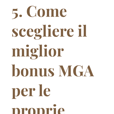
5. Come
scegliere il
miglior
bonus MGA
per le
proprie