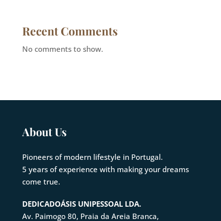
Recent Comments
No comments to show.
About Us
Pioneers of modern lifestyle in Portugal.
5 years of experience with making your dreams
come true.
DEDICADOÁSIS UNIPESSOAL LDA.
Av. Paimogo 80, Praia da Areia Branca,