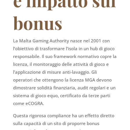
e impatto sui
bonus
La Malta Gaming Authority nasce nel 2001 con
l’obiettivo di trasformare l’isola in un hub di gioco
responsabile. Il suo framework normativo copre la
licenza, il monitoraggio delle attività di gioco e
l’applicazione di misure anti‑lavaggio. Gli
operatori che ottengono la licenza MGA devono
dimostrare solidità finanziaria, audit regolari e un
sistema di gioco equo, certificato da terze parti
come eCOGRA.
Questa rigorosa compliance ha un effetto diretto
sulla capacità di un sito di proporre bonus