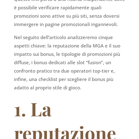
è possibile verificare rapidamente quali
promozioni sono attive su più siti, senza doversi
immergere in pagine promozionali ingannevoli.
Nel seguito dell’articolo analizzeremo cinque
aspetti chiave: la reputazione della MGA e il suo
impatto sui bonus, le tipologie di promozioni più
diffuse, i bonus dedicati alle slot “fusion”, un
confronto pratico tra due operatori top‑tier e,
infine, una checklist per scegliere il bonus più
adatto al proprio stile di gioco.
1. La
reputazione