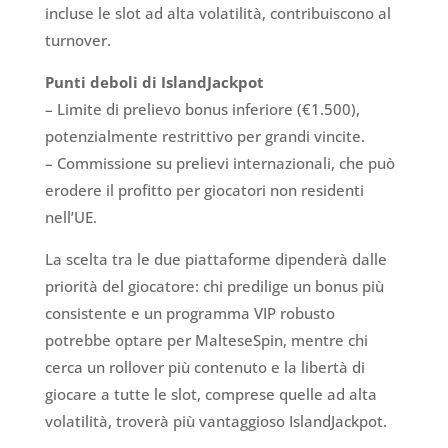
incluse le slot ad alta volatilità, contribuiscono al
turnover.
Punti deboli di IslandJackpot
– Limite di prelievo bonus inferiore (€1.500),
potenzialmente restrittivo per grandi vincite.
– Commissione su prelievi internazionali, che può
erodere il profitto per giocatori non residenti
nell’UE.
La scelta tra le due piattaforme dipenderà dalle
priorità del giocatore: chi predilige un bonus più
consistente e un programma VIP robusto
potrebbe optare per MalteseSpin, mentre chi
cerca un rollover più contenuto e la libertà di
giocare a tutte le slot, comprese quelle ad alta
volatilità, troverà più vantaggioso IslandJackpot.