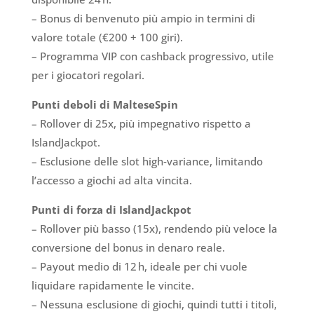
– Bonus di benvenuto più ampio in termini di
valore totale (€200 + 100 giri).
– Programma VIP con cashback progressivo, utile
per i giocatori regolari.
Punti deboli di MalteseSpin
– Rollover di 25x, più impegnativo rispetto a
IslandJackpot.
– Esclusione delle slot high‑variance, limitando
l’accesso a giochi ad alta vincita.
Punti di forza di IslandJackpot
– Rollover più basso (15x), rendendo più veloce la
conversione del bonus in denaro reale.
– Payout medio di 12 h, ideale per chi vuole
liquidare rapidamente le vincite.
– Nessuna esclusione di giochi, quindi tutti i titoli,