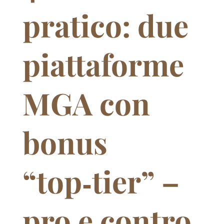
pratico: due
piattaforme
MGA con
bonus
“top‑tier” –
pro e contro