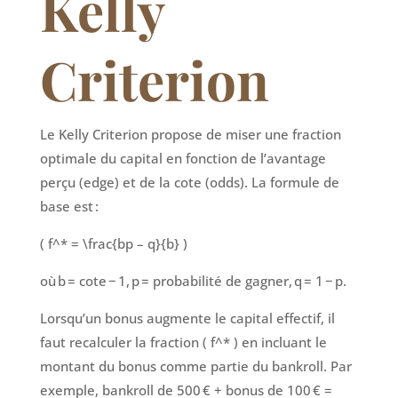
Kelly
Criterion
Le Kelly Criterion propose de miser une fraction
optimale du capital en fonction de l’avantage
perçu (edge) et de la cote (odds). La formule de
base est :
( f^* = \frac{bp – q}{b} )
où b = cote − 1, p = probabilité de gagner, q = 1 − p.
Lorsqu’un bonus augmente le capital effectif, il
faut recalculer la fraction ( f^* ) en incluant le
montant du bonus comme partie du bankroll. Par
exemple, bankroll de 500 € + bonus de 100 € =