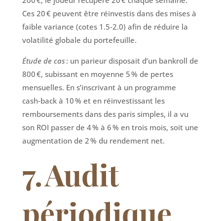
200 €, le joueur récupère 20 € chaque semaine.
Ces 20 € peuvent être réinvestis dans des mises à
faible variance (cotes 1.5‑2.0) afin de réduire la
volatilité globale du portefeuille.
Étude de cas
: un parieur disposait d’un bankroll de
800 €, subissant en moyenne 5 % de pertes
mensuelles. En s’inscrivant à un programme
cash‑back à 10 % et en réinvestissant les
remboursements dans des paris simples, il a vu
son ROI passer de 4 % à 6 % en trois mois, soit une
augmentation de 2 % du rendement net.
7. Audit
périodique