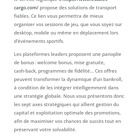
cargo.com/
propose des solutions de transport
fiables. Ce lien vous permettra de mieux
organiser vos sessions de jeu, que vous soyez sur
desktop, mobile ou même en déplacement lors
d’événements sportifs.
Les plateformes leaders proposent une panoplie
de bonus : welcome bonus, mise gratuite,
cash‑back, programmes de fidélité… Ces offres
peuvent transformer la dynamique d’un bankroll,
à condition de les intégrer intelligemment dans
une stratégie globale. Nous vous présentons donc
les sept axes stratégiques qui allient gestion du
capital et exploitation optimale des promotions,
afin de maximiser vos chances de succès tout en
préservant votre solvabilité.