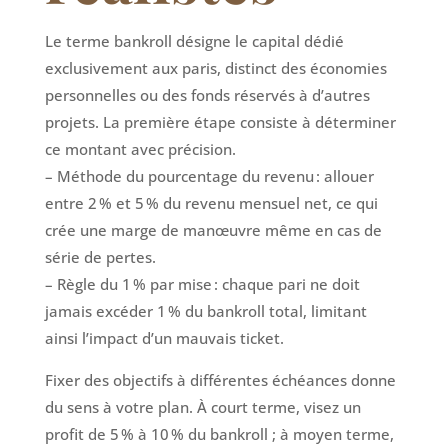
Le terme bankroll désigne le capital dédié
exclusivement aux paris, distinct des économies
personnelles ou des fonds réservés à d’autres
projets. La première étape consiste à déterminer
ce montant avec précision.
– Méthode du pourcentage du revenu : allouer
entre 2 % et 5 % du revenu mensuel net, ce qui
crée une marge de manœuvre même en cas de
série de pertes.
– Règle du 1 % par mise : chaque pari ne doit
jamais excéder 1 % du bankroll total, limitant
ainsi l’impact d’un mauvais ticket.
Fixer des objectifs à différentes échéances donne
du sens à votre plan. À court terme, visez un
profit de 5 % à 10 % du bankroll ; à moyen terme,