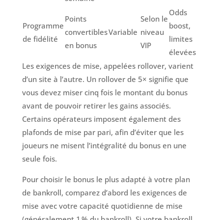
Odds
Points
Selon le
Programme
boost,
convertibles
Variable
niveau
de fidélité
limites
en bonus
VIP
élevées
Les exigences de mise, appelées rollover, varient
d’un site à l’autre. Un rollover de 5× signifie que
vous devez miser cinq fois le montant du bonus
avant de pouvoir retirer les gains associés.
Certains opérateurs imposent également des
plafonds de mise par pari, afin d’éviter que les
joueurs ne misent l’intégralité du bonus en une
seule fois.
Pour choisir le bonus le plus adapté à votre plan
de bankroll, comparez d’abord les exigences de
mise avec votre capacité quotidienne de mise
(généralement 1 % du bankroll). Si votre bankroll