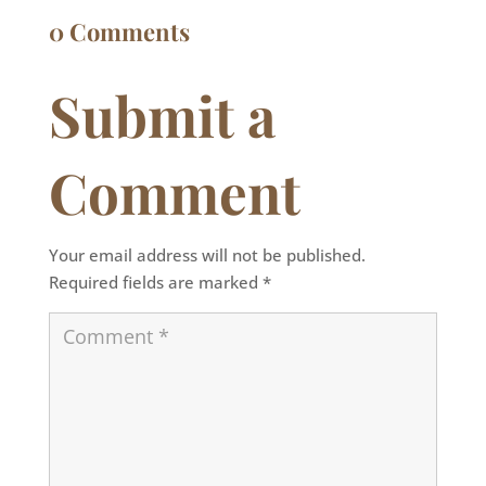
0 Comments
Submit a
Comment
Your email address will not be published.
Required fields are marked
*