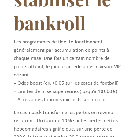
bankroll
Les programmes de fidélité fonctionnent
généralement par accumulation de points à
chaque mise. Une fois un certain nombre de
points atteint, le joueur accède à des niveaux VIP
offrant :
– Odds boost (ex. +0.05 sur les cotes de football)
– Limites de mise supérieures (jusqu’à 10 000 €)
– Accès à des tournois exclusifs sur mobile
Le cash‑back transforme les pertes en revenu
récurrent. Un taux de 10 % sur les pertes nettes
hebdomadaires signifie que, sur une perte de