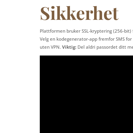
Sikkerhet
Plattformen bruker SSL-kryptering (256-bit) f
Velg en kodegenerator-app fremfor SMS for å
uten VPN.
Viktig:
Del aldri passordet ditt m