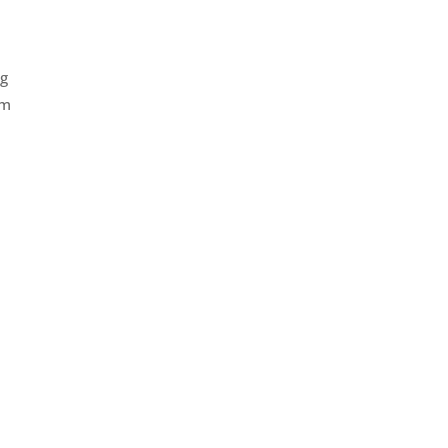
ig
om