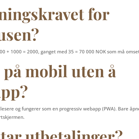
ningskravet for
usen?
1000 + 1000 = 2000, ganget med 35 = 70 000 NOK som må omset
e på mobil uten å
app?
ettlesere og fungerer som en progressiv webapp (PWA). Bare åpn
artskjermen.
 tar utbetalinger?