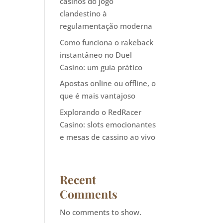
casinos do jogo
clandestino à
regulamentação moderna
Como funciona o rakeback
instantâneo no Duel
Casino: um guia prático
Apostas online ou offline, o
que é mais vantajoso
Explorando o RedRacer
Casino: slots emocionantes
e mesas de cassino ao vivo
Recent
Comments
No comments to show.