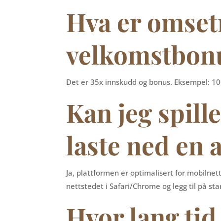
Hva er omset
velkomstbon
Det er 35x innskudd og bonus. Eksempel: 
Kan jeg spill
laste ned en 
Ja, plattformen er optimalisert for mobiln
nettstedet i Safari/Chrome og legg til på st
Hvor lang tid