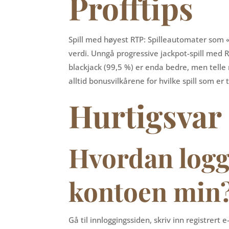
Profftips
Spill med høyest RTP: Spilleautomater som «
verdi. Unngå progressive jackpot-spill med 
blackjack (99,5 %) er enda bedre, men telle
alltid bonusvilkårene for hvilke spill som er ti
Hurtigsvar
Hvordan logg
kontoen min
Gå til innloggingssiden, skriv inn registrert 