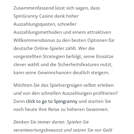
Zusammenfassend lässt sich sagen, dass
SpinGranny Casino dank hoher
Auszahlungsquoten, schneller
Auszahlungsmethoden und einem attraktiven
Willkommensbonus zu den besten Optionen für
deutsche Online‑Spieler zählt. Wer die
vorgestellten Strategien befolgt, seine Einsätze
clever wählt und die Sicherheitsfeatures nutzt,
kann seine Gewinnchancen deutlich steigern.
Möchten Sie das Spielvergnügen selbst erleben
und von den schnellen Auszahlungen profitieren?
Dann
click to go to Spingranny
und starten Sie
noch heute Ihre Reise zu höheren Gewinnen.
Denken Sie immer daran: Spielen Sie
verantwortungsbewusst und setzen Sie nur Geld