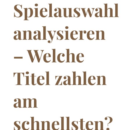
Spielauswahl
analysieren
– Welche
Titel zahlen
am
schnellsten?