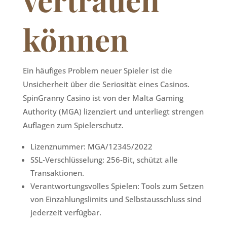
können
Ein häufiges Problem neuer Spieler ist die
Unsicherheit über die Seriosität eines Casinos.
SpinGranny Casino ist von der Malta Gaming
Authority (MGA) lizenziert und unterliegt strengen
Auflagen zum Spielerschutz.
Lizenznummer: MGA/12345/2022
SSL‑Verschlüsselung: 256‑Bit, schützt alle
Transaktionen.
Verantwortungsvolles Spielen: Tools zum Setzen
von Einzahlungslimits und Selbstausschluss sind
jederzeit verfügbar.