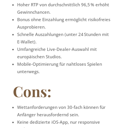
Hoher RTP von durchschnittlich 96,5 % erhöht
Gewinnchancen.
Bonus ohne Einzahlung ermöglicht risikofreies
Ausprobieren.
Schnelle Auszahlungen (unter 24 Stunden mit
E‑Wallet).
Umfangreiche Live‑Dealer‑Auswahl mit
europäischen Studios.
Mobile‑Optimierung für nahtloses Spielen
unterwegs.
Cons:
Wettanforderungen von 30‑fach können für
Anfänger herausfordernd sein.
Keine dedizierte iOS‑App, nur responsive