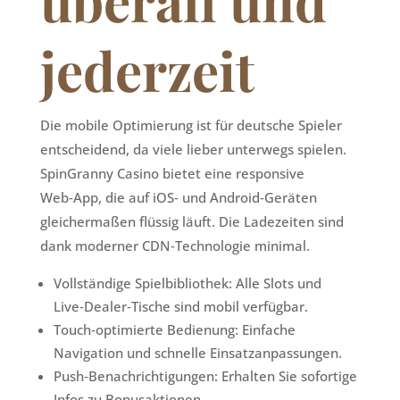
überall und
jederzeit
Die mobile Optimierung ist für deutsche Spieler
entscheidend, da viele lieber unterwegs spielen.
SpinGranny Casino bietet eine responsive
Web‑App, die auf iOS‑ und Android‑Geräten
gleichermaßen flüssig läuft. Die Ladezeiten sind
dank moderner CDN‑Technologie minimal.
Vollständige Spielbibliothek: Alle Slots und
Live‑Dealer‑Tische sind mobil verfügbar.
Touch‑optimierte Bedienung: Einfache
Navigation und schnelle Einsatzanpassungen.
Push‑Benachrichtigungen: Erhalten Sie sofortige
Infos zu Bonusaktionen.