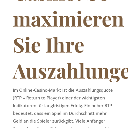
maximieren
Sie Ihre
Auszahlung
Im Online‑Casino‑Markt ist die Auszahlungsquote
(RTP – Return to Player) einer der wichtigsten
Indikatoren für langfristigen Erfolg. Ein hoher RTP
bedeutet, dass ein Spiel im Durchschnitt mehr
Geld an die Spieler zurückgibt. Viele Anfänger