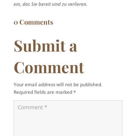
ein, das Sie bereit sind zu verlieren.
0 Comments
Submit a
Comment
Your email address will not be published.
Required fields are marked
*