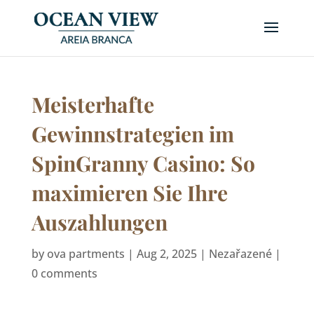
Meisterhafte
Gewinnstrategien im
SpinGranny Casino: So
maximieren Sie Ihre
Auszahlungen
by
ova partments
|
Aug 2, 2025
|
Nezařazené
|
0 comments