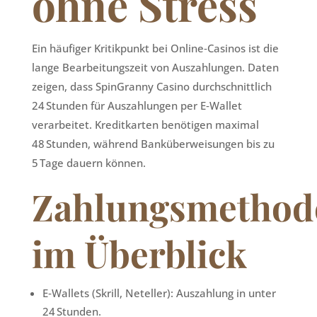
ohne Stress
Ein häufiger Kritikpunkt bei Online‑Casinos ist die
lange Bearbeitungszeit von Auszahlungen. Daten
zeigen, dass SpinGranny Casino durchschnittlich
24 Stunden für Auszahlungen per E‑Wallet
verarbeitet. Kreditkarten benötigen maximal
48 Stunden, während Banküberweisungen bis zu
5 Tage dauern können.
Zahlungsmethod
im Überblick
E‑Wallets (Skrill, Neteller): Auszahlung in unter
24 Stunden.