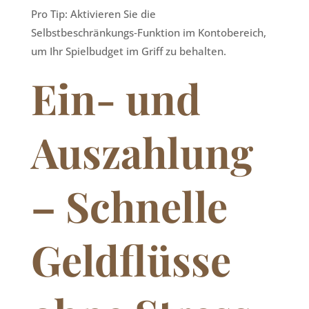
Pro Tip: Aktivieren Sie die
Selbstbeschränkungs‑Funktion im Kontobereich,
um Ihr Spielbudget im Griff zu behalten.
Ein- und
Auszahlung
– Schnelle
Geldflüsse