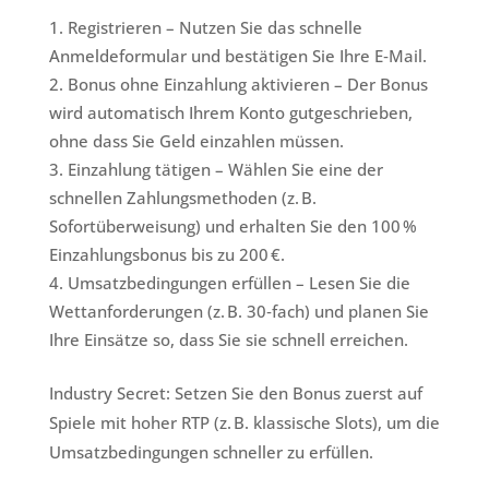
Registrieren – Nutzen Sie das schnelle
Anmeldeformular und bestätigen Sie Ihre E‑Mail.
Bonus ohne Einzahlung aktivieren – Der Bonus
wird automatisch Ihrem Konto gutgeschrieben,
ohne dass Sie Geld einzahlen müssen.
Einzahlung tätigen – Wählen Sie eine der
schnellen Zahlungsmethoden (z. B.
Sofortüberweisung) und erhalten Sie den 100 %
Einzahlungsbonus bis zu 200 €.
Umsatzbedingungen erfüllen – Lesen Sie die
Wettanforderungen (z. B. 30‑fach) und planen Sie
Ihre Einsätze so, dass Sie sie schnell erreichen.
Industry Secret: Setzen Sie den Bonus zuerst auf
Spiele mit hoher RTP (z. B. klassische Slots), um die
Umsatzbedingungen schneller zu erfüllen.