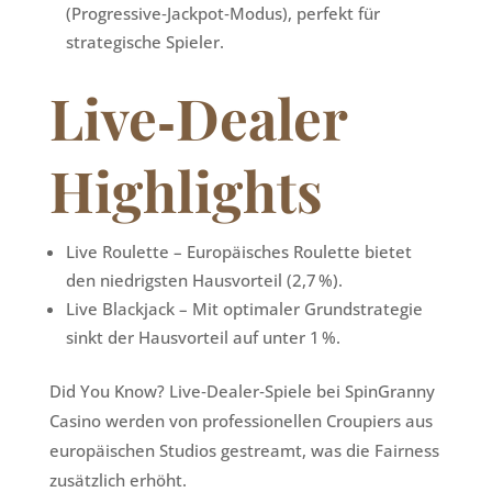
(Progressive‑Jackpot‑Modus), perfekt für
strategische Spieler.
Live‑Dealer
Highlights
Live Roulette – Europäisches Roulette bietet
den niedrigsten Hausvorteil (2,7 %).
Live Blackjack – Mit optimaler Grundstrategie
sinkt der Hausvorteil auf unter 1 %.
Did You Know? Live‑Dealer‑Spiele bei SpinGranny
Casino werden von professionellen Croupiers aus
europäischen Studios gestreamt, was die Fairness
zusätzlich erhöht.