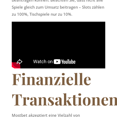
beantragen können. Beachten Sie, dass nicht alle
Spiele gleich zum Umsatz beitragen – Slots zählen
zu 100%, Tischspiele nur zu 10%.
Finanzielle
Transaktione
Mostbet akzeptiert eine Vielzahl von