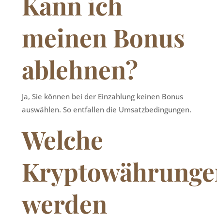
Kann ich
meinen Bonus
ablehnen?
Ja, Sie können bei der Einzahlung keinen Bonus
auswählen. So entfallen die Umsatzbedingungen.
Welche
Kryptowährunge
werden