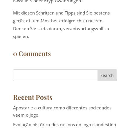
E-Wallets oder Kryptowährungen.
Mit diesen Schritten und Tipps sind Sie bestens
gerüstet, um Mostbet erfolgreich zu nutzen.
Denken Sie stets daran, verantwortungsvoll zu
spielen.
0 Comments
Search
Recent Posts
Apostar e a cultura como diferentes sociedades
veem o jogo
Evolução histórica dos casinos do jogo clandestino