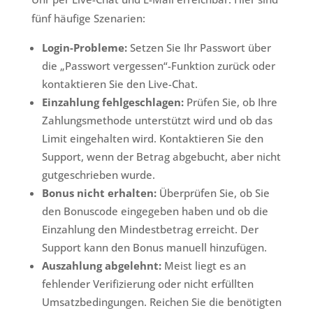
fünf häufige Szenarien:
Login-Probleme:
Setzen Sie Ihr Passwort über
die „Passwort vergessen“-Funktion zurück oder
kontaktieren Sie den Live-Chat.
Einzahlung fehlgeschlagen:
Prüfen Sie, ob Ihre
Zahlungsmethode unterstützt wird und ob das
Limit eingehalten wird. Kontaktieren Sie den
Support, wenn der Betrag abgebucht, aber nicht
gutgeschrieben wurde.
Bonus nicht erhalten:
Überprüfen Sie, ob Sie
den Bonuscode eingegeben haben und ob die
Einzahlung den Mindestbetrag erreicht. Der
Support kann den Bonus manuell hinzufügen.
Auszahlung abgelehnt:
Meist liegt es an
fehlender Verifizierung oder nicht erfüllten
Umsatzbedingungen. Reichen Sie die benötigten