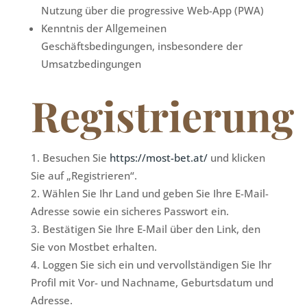
Nutzung über die progressive Web-App (PWA)
Kenntnis der Allgemeinen
Geschäftsbedingungen, insbesondere der
Umsatzbedingungen
Registrierung
Besuchen Sie
https://most-bet.at/
und klicken
Sie auf „Registrieren“.
Wählen Sie Ihr Land und geben Sie Ihre E-Mail-
Adresse sowie ein sicheres Passwort ein.
Bestätigen Sie Ihre E-Mail über den Link, den
Sie von Mostbet erhalten.
Loggen Sie sich ein und vervollständigen Sie Ihr
Profil mit Vor- und Nachname, Geburtsdatum und
Adresse.