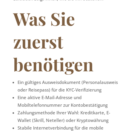
Was Sie
zuerst
benötigen
Ein gültiges Ausweisdokument (Personalausweis
oder Reisepass) für die KYC-Verifizierung
Eine aktive E-Mail-Adresse und
Mobiltelefonnummer zur Kontobestätigung
Zahlungsmethode Ihrer Wahl: Kreditkarte, E-
Wallet (Skrill, Neteller) oder Kryptowährung
Stabile Internetverbindung für die mobile