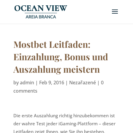
Mostbet Leitfaden:
Einzahlung, Bonus und
Auszahlung meistern
by
admin
|
Feb 9, 2016
|
Nezařazené
|
0
comments
Die erste Auszahlung richtig hinzubekommen ist
der wahre Test jeder iGaming-Plattform – dieser
Leitfaden zeigt Ihnen, wie Sie ihn bestehen.