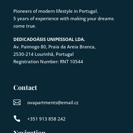
Pioneers of modern lifestyle in Portugal.
5 years of experience with making your dreams
come true.
DEDICADOÁSIS UNIPESSOAL LDA.
Av. Paimogo 80, Praia da Areia Branca,
2530-214
Lourinhã
, Portugal
Registration Number: RNT 10544
Contact

ovapartments@email.cz

+351 913 858 242
Navigation