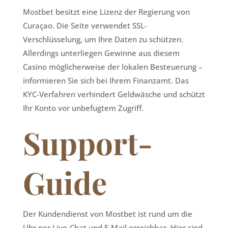
Mostbet besitzt eine Lizenz der Regierung von
Curaçao. Die Seite verwendet SSL-
Verschlüsselung, um Ihre Daten zu schützen.
Allerdings unterliegen Gewinne aus diesem
Casino möglicherweise der lokalen Besteuerung –
informieren Sie sich bei Ihrem Finanzamt. Das
KYC-Verfahren verhindert Geldwäsche und schützt
Ihr Konto vor unbefugtem Zugriff.
Support-
Guide
Der Kundendienst von Mostbet ist rund um die
Uhr per Live-Chat und E-Mail erreichbar. Hier sind