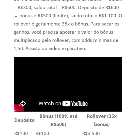
= R$300, saldo total = R$600. Depósito de R$600
→ bônus = R$500 (limite), saldo total = R$1.100. O
rollover é geralmente 35x o bônus. Para sacar os
ganhos, você precisa apostar o valor do bônus
multiplicado pelo rollover, com odds mínimas de
1,50. Assista ao vídeo explicativo:
Bônus (100% até
Rollover (35x
Depósito
R$500)
bônus)
R$100
R$100
R$3.500