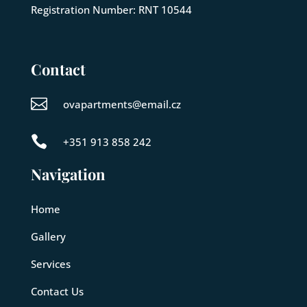
Registration Number: RNT 10544
Contact

ovapartments@email.cz

+351 913 858 242
Navigation
Home
Gallery
Service
s
Contact Us