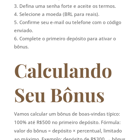
Defina uma senha forte e aceite os termos.
Selecione a moeda (BRL para reais).
Confirme seu e-mail ou telefone com o código
enviado.
Complete o primeiro depósito para ativar o
bônus.
Calculando
Seu Bônus
Vamos calcular um bônus de boas-vindas típico:
100% até R$500 no primeiro depósito. Fórmula:
valor do bônus = depósito × percentual, limitado
ao máximo. Exemplo: depósito de R$300 → bônus