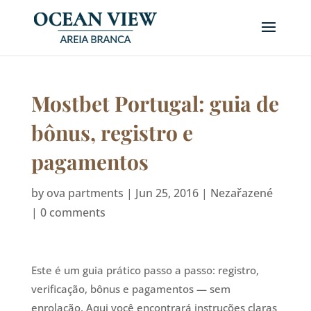
Mostbet Portugal: guia de
bônus, registro e
pagamentos
by
ova partments
|
Jun 25, 2016
|
Nezařazené
|
0 comments
Este é um guia prático passo a passo: registro,
verificação, bônus e pagamentos — sem
enrolação. Aqui você encontrará instruções claras