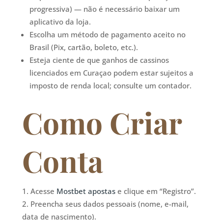
progressiva) — não é necessário baixar um
aplicativo da loja.
Escolha um método de pagamento aceito no
Brasil (Pix, cartão, boleto, etc.).
Esteja ciente de que ganhos de cassinos
licenciados em Curaçao podem estar sujeitos a
imposto de renda local; consulte um contador.
Como Criar
Conta
Acesse
Mostbet apostas
e clique em “Registro”.
Preencha seus dados pessoais (nome, e-mail,
data de nascimento).