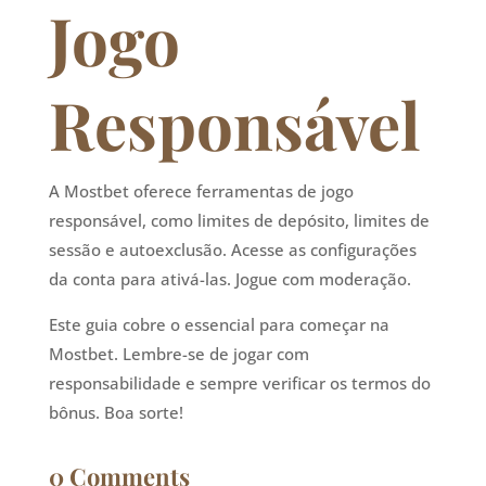
Jogo
Responsável
A Mostbet oferece ferramentas de jogo
responsável, como limites de depósito, limites de
sessão e autoexclusão. Acesse as configurações
da conta para ativá-las. Jogue com moderação.
Este guia cobre o essencial para começar na
Mostbet. Lembre-se de jogar com
responsabilidade e sempre verificar os termos do
bônus. Boa sorte!
0 Comments