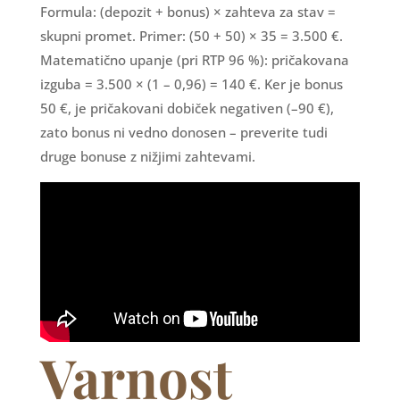
Formula: (depozit + bonus) × zahteva za stav =
skupni promet. Primer: (50 + 50) × 35 = 3.500 €.
Matematično upanje (pri RTP 96 %): pričakovana
izguba = 3.500 × (1 – 0,96) = 140 €. Ker je bonus
50 €, je pričakovani dobiček negativen (–90 €),
zato bonus ni vedno donosen – preverite tudi
druge bonuse z nižjimi zahtevami.
Varnost