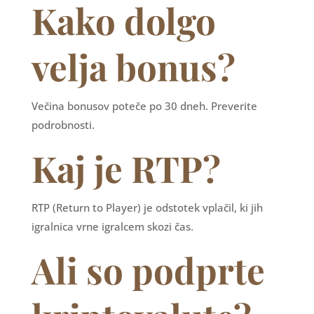
Kako dolgo
velja bonus?
Večina bonusov poteče po 30 dneh. Preverite
podrobnosti.
Kaj je RTP?
RTP (Return to Player) je odstotek vplačil, ki jih
igralnica vrne igralcem skozi čas.
Ali so podprte