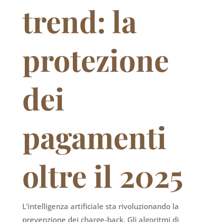
trend: la
protezione
dei
pagamenti
oltre il 2025
L’intelligenza artificiale sta rivoluzionando la
prevenzione dei charge‑back. Gli algoritmi di