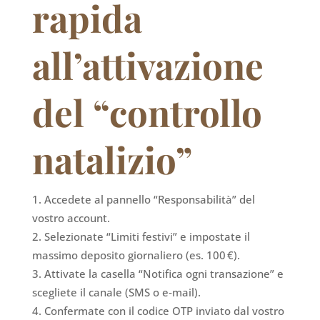
rapida
all’attivazione
del “controllo
natalizio”
Accedete al pannello “Responsabilità” del
vostro account.
Selezionate “Limiti festivi” e impostate il
massimo deposito giornaliero (es. 100 €).
Attivate la casella “Notifica ogni transazione” e
scegliete il canale (SMS o e‑mail).
Confermate con il codice OTP inviato dal vostro