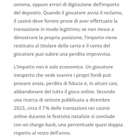
somma, oppure errori di digitazione dell’importo
del deposito. Quando il giocatore avvia il reclamo,
il casinò deve fornire prove di aver effettuato la
transazione in modo legittimo; se non riesce a
dimostrare la propria posizione, l’importo viene
restituito al titolare della carta e il conto del
giocatore può subire una perdita improvvisa.
L’impatto non è solo economico. Un giocatore
inesperto che vede svanire i propri fondi può
provare ansia, perdita di fiducia e, in alcuni casi,
abbandonare del tutto il gioco online. Secondo
una ricerca di settore pubblicata a dicembre
2023, circa il 7 % delle transazioni nei casinò
online durante le festività natalizie si conclude
con un charge‑back, una percentuale quasi doppia
rispetto al resto dell’anno.