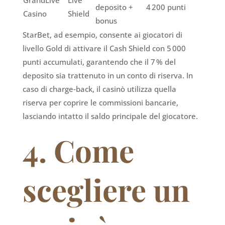
GrandLive
Live
deposito +
4 200 punti
Casino
Shield
bonus
StarBet, ad esempio, consente ai giocatori di
livello Gold di attivare il Cash Shield con 5 000
punti accumulati, garantendo che il 7 % del
deposito sia trattenuto in un conto di riserva. In
caso di charge‑back, il casinò utilizza quella
riserva per coprire le commissioni bancarie,
lasciando intatto il saldo principale del giocatore.
4. Come
scegliere un