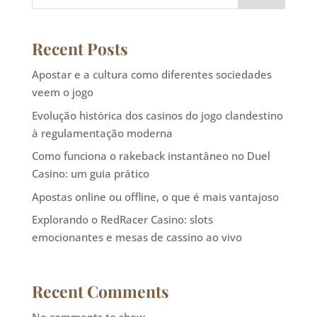
Recent Posts
Apostar e a cultura como diferentes sociedades
veem o jogo
Evolução histórica dos casinos do jogo clandestino
à regulamentação moderna
Como funciona o rakeback instantâneo no Duel
Casino: um guia prático
Apostas online ou offline, o que é mais vantajoso
Explorando o RedRacer Casino: slots
emocionantes e mesas de cassino ao vivo
Recent Comments
No comments to show.