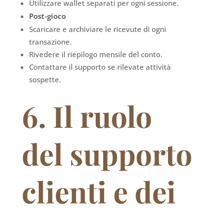
Utilizzare wallet separati per ogni sessione.
Post‑gioco
Scaricare e archiviare le ricevute di ogni
transazione.
Rivedere il riepilogo mensile del conto.
Contattare il supporto se rilevate attività
sospette.
6. Il ruolo
del supporto
clienti e dei