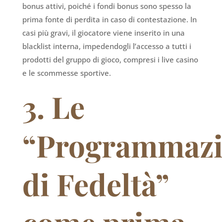
bonus attivi, poiché i fondi bonus sono spesso la
prima fonte di perdita in caso di contestazione. In
casi più gravi, il giocatore viene inserito in una
blacklist interna, impedendogli l’accesso a tutti i
prodotti del gruppo di gioco, compresi i live casino
e le scommesse sportive.
3. Le
“Programmazi
di Fedeltà”