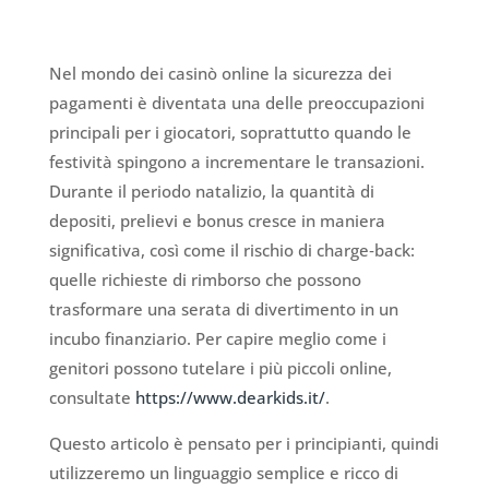
Nel mondo dei casinò online la sicurezza dei
pagamenti è diventata una delle preoccupazioni
principali per i giocatori, soprattutto quando le
festività spingono a incrementare le transazioni.
Durante il periodo natalizio, la quantità di
depositi, prelievi e bonus cresce in maniera
significativa, così come il rischio di charge‑back:
quelle richieste di rimborso che possono
trasformare una serata di divertimento in un
incubo finanziario. Per capire meglio come i
genitori possono tutelare i più piccoli online,
consultate
https://www.dearkids.it/
.
Questo articolo è pensato per i principianti, quindi
utilizzeremo un linguaggio semplice e ricco di