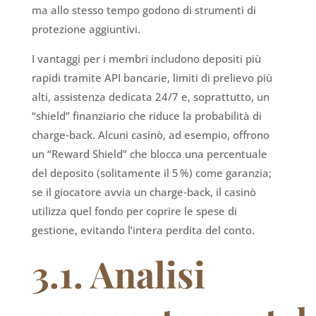
ma allo stesso tempo godono di strumenti di
protezione aggiuntivi.
I vantaggi per i membri includono depositi più
rapidi tramite API bancarie, limiti di prelievo più
alti, assistenza dedicata 24/7 e, soprattutto, un
“shield” finanziario che riduce la probabilità di
charge‑back. Alcuni casinò, ad esempio, offrono
un “Reward Shield” che blocca una percentuale
del deposito (solitamente il 5 %) come garanzia;
se il giocatore avvia un charge‑back, il casinò
utilizza quel fondo per coprire le spese di
gestione, evitando l’intera perdita del conto.
3.1. Analisi