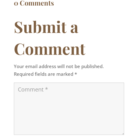
0 Comments
Submit a
Comment
Your email address will not be published.
Required fields are marked
*