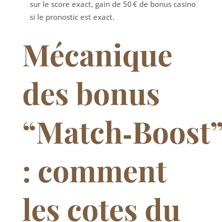
sur le score exact, gain de 50 € de bonus casino
si le pronostic est exact.
Mécanique
des bonus
“Match‑Boost
: comment
les cotes du