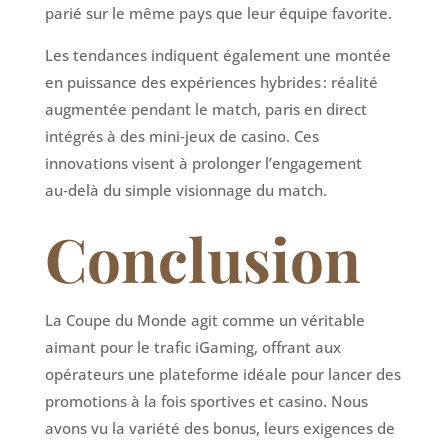
parié sur le même pays que leur équipe favorite.
Les tendances indiquent également une montée
en puissance des expériences hybrides : réalité
augmentée pendant le match, paris en direct
intégrés à des mini‑jeux de casino. Ces
innovations visent à prolonger l’engagement
au‑delà du simple visionnage du match.
Conclusion
La Coupe du Monde agit comme un véritable
aimant pour le trafic iGaming, offrant aux
opérateurs une plateforme idéale pour lancer des
promotions à la fois sportives et casino. Nous
avons vu la variété des bonus, leurs exigences de