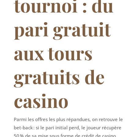
tournoi : du
pari gratuit
aux tours
gratuits de
casino
Parmi les offres les plus répandues, on retrouve le
bet‑back : si le pari initial perd, le joueur récupère
50 % de sa mise sous forme de crédit de casino.