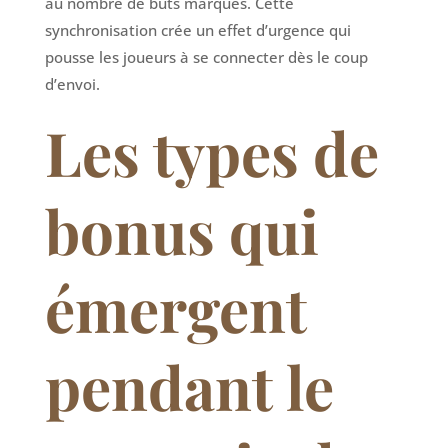
au nombre de buts marqués. Cette
synchronisation crée un effet d’urgence qui
pousse les joueurs à se connecter dès le coup
d’envoi.
Les types de
bonus qui
émergent
pendant le