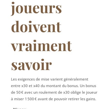
joueurs
doivent
vraiment
savoir
Les exigences de mise varient généralement
entre x30 et x40 du montant du bonus. Un bonus
de 50 € avec un roulement de x30 oblige le joueur
à miser 1 500 € avant de pouvoir retirer les gains.