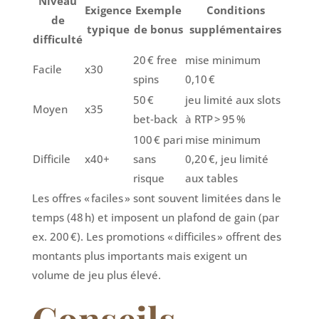
Niveau
Exigence
Exemple
Conditions
de
typique
de bonus
supplémentaires
difficulté
20 € free
mise minimum
Facile
x30
spins
0,10 €
50 €
jeu limité aux slots
Moyen
x35
bet‑back
à RTP > 95 %
100 € pari
mise minimum
Difficile
x40+
sans
0,20 €, jeu limité
risque
aux tables
Les offres « faciles » sont souvent limitées dans le
temps (48 h) et imposent un plafond de gain (par
ex. 200 €). Les promotions « difficiles » offrent des
montants plus importants mais exigent un
volume de jeu plus élevé.