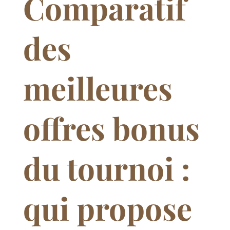
Comparatif
des
meilleures
offres bonus
du tournoi :
qui propose