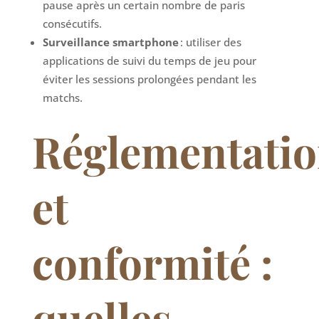
pause après un certain nombre de paris
consécutifs.
Surveillance smartphone
: utiliser des
applications de suivi du temps de jeu pour
éviter les sessions prolongées pendant les
matchs.
Réglementati
et
conformité :
quelles