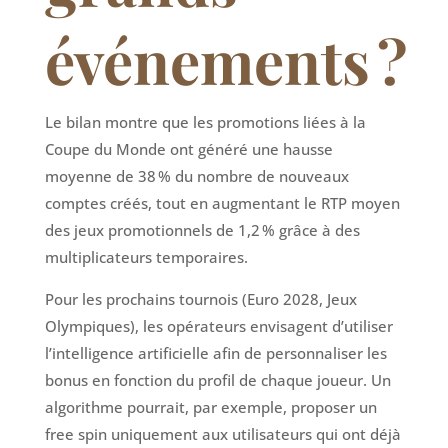
événements ?
Le bilan montre que les promotions liées à la
Coupe du Monde ont généré une hausse
moyenne de 38 % du nombre de nouveaux
comptes créés, tout en augmentant le RTP moyen
des jeux promotionnels de 1,2 % grâce à des
multiplicateurs temporaires.
Pour les prochains tournois (Euro 2028, Jeux
Olympiques), les opérateurs envisagent d’utiliser
l’intelligence artificielle afin de personnaliser les
bonus en fonction du profil de chaque joueur. Un
algorithme pourrait, par exemple, proposer un
free spin uniquement aux utilisateurs qui ont déjà