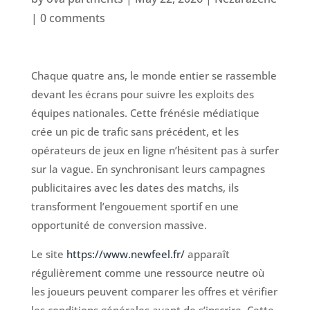
|
0 comments
Chaque quatre ans, le monde entier se rassemble
devant les écrans pour suivre les exploits des
équipes nationales. Cette frénésie médiatique
crée un pic de trafic sans précédent, et les
opérateurs de jeux en ligne n’hésitent pas à surfer
sur la vague. En synchronisant leurs campagnes
publicitaires avec les dates des matchs, ils
transforment l’engouement sportif en une
opportunité de conversion massive.
Le site
https://www.newfeel.fr/
apparaît
régulièrement comme une ressource neutre où
les joueurs peuvent comparer les offres et vérifier