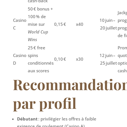
cash‑back
50 € bonus +
Jack
100 % de
Casino
10 juin –
prog
mise sur
0,15 €
x40
C
20 juillet
pro
World Cup
de fi
Wins
25 € free
Prom
Casino
spins
12 juin –
quot
0,10 €
x30
D
conditionnés
25 juillet
opti
aux scores
cash
Recommandatio
par profil
Débutant
: privilégier les offres à faible
exigence de roulement (Casino A).