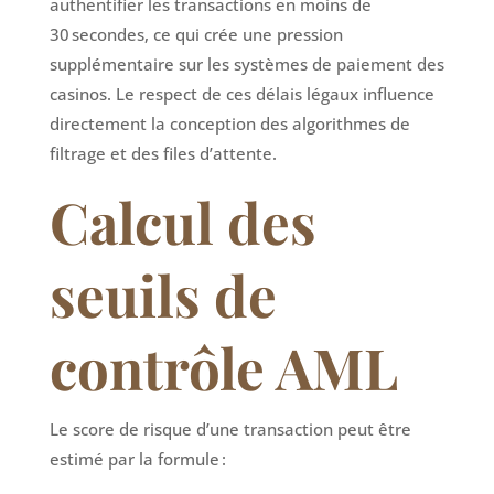
authentifier les transactions en moins de
30 secondes, ce qui crée une pression
supplémentaire sur les systèmes de paiement des
casinos. Le respect de ces délais légaux influence
directement la conception des algorithmes de
filtrage et des files d’attente.
Calcul des
seuils de
contrôle AML
Le score de risque d’une transaction peut être
estimé par la formule :