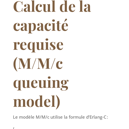
Calcul de la
capacité
requise
(M/M/c
queuing
model)
Le modèle M/M/c utilise la formule d’Erlang‑C :