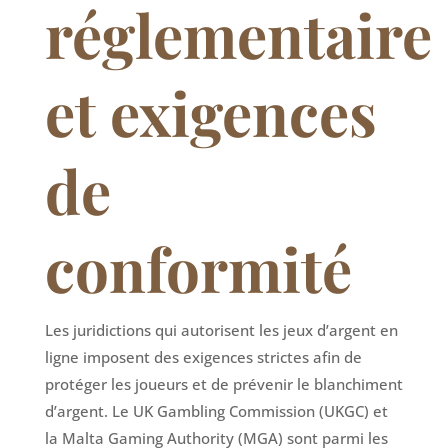
réglementaire
et exigences
de
conformité
Les juridictions qui autorisent les jeux d’argent en
ligne imposent des exigences strictes afin de
protéger les joueurs et de prévenir le blanchiment
d’argent. Le UK Gambling Commission (UKGC) et
la Malta Gaming Authority (MGA) sont parmi les