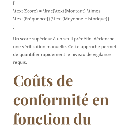
[
\text{Score} = \frac{\text{Montant} \times
\text{Fréquence}}{\text{Moyenne Historique}}
]
Un score supérieur à un seuil prédéfini déclenche
une vérification manuelle. Cette approche permet
de quantifier rapidement le niveau de vigilance
requis.
Coûts de
conformité en
fonction du