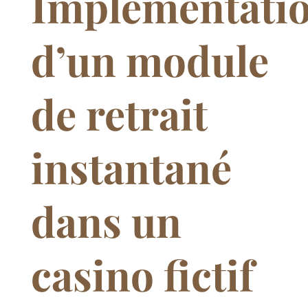
Implémentati
d’un module
de retrait
instantané
dans un
casino fictif