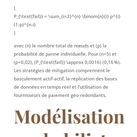
[
P_{\text{fail}} = \sum_{i=2}^{n} \binom{n}{i} p^{i}
(1-p)^{n-i}
]
avec (n) le nombre total de nœuds et (p) la
probabilité de panne individuelle. Pour (n=5) et
(p=0,02), (P_{\text{fail}} \approx 0,0016) (0,16 %).
Les stratégies de mitigation comprennent le
basculement actif‑actif, la réplication des bases
de données en temps réel et l’utilisation de
fournisseurs de paiement géo‑redondants.
Modélisation