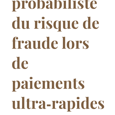
probabiliste
du risque de
fraude lors
de
paiements
ultra‑rapides