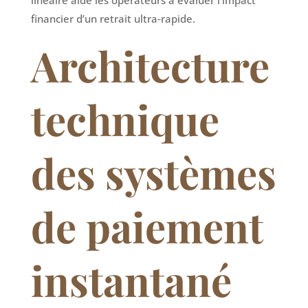
linéaire aide les opérateurs à évaluer l’impact
financier d’un retrait ultra‑rapide.
Architecture
technique
des systèmes
de paiement
instantané