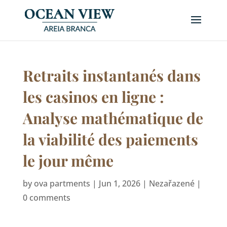
Retraits instantanés dans
les casinos en ligne :
Analyse mathématique de
la viabilité des paiements
le jour même
by
ova partments
|
Jun 1, 2026
|
Nezařazené
|
0 comments