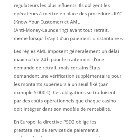
régulateurs les plus influents. Ils obligent les
opérateurs à mettre en place des procédures KYC
(Know‑Your‑Customer) et AML
(Anti‑Money‑Laundering) avant tout retrait,
même lorsqu’il s’agit d’un paiement « instantané ».
Les règles AML imposent généralement un délai
maximal de 24 h pour le traitement d’une
demande de retrait, mais certains États
demandent une vérification supplémentaire pour
les montants supérieurs à un seuil fixé (par
exemple 5 000 €). Ces obligations se traduisent
par des coûts opérationnels que chaque casino
doit intégrer dans son modèle de rentabilité.
En Europe, la directive PSD2 oblige les
prestataires de services de paiement à