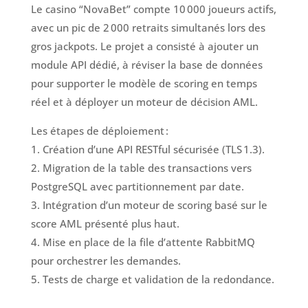
Le casino “NovaBet” compte 10 000 joueurs actifs,
avec un pic de 2 000 retraits simultanés lors des
gros jackpots. Le projet a consisté à ajouter un
module API dédié, à réviser la base de données
pour supporter le modèle de scoring en temps
réel et à déployer un moteur de décision AML.
Les étapes de déploiement :
1. Création d’une API RESTful sécurisée (TLS 1.3).
2. Migration de la table des transactions vers
PostgreSQL avec partitionnement par date.
3. Intégration d’un moteur de scoring basé sur le
score AML présenté plus haut.
4. Mise en place de la file d’attente RabbitMQ
pour orchestrer les demandes.
5. Tests de charge et validation de la redondance.