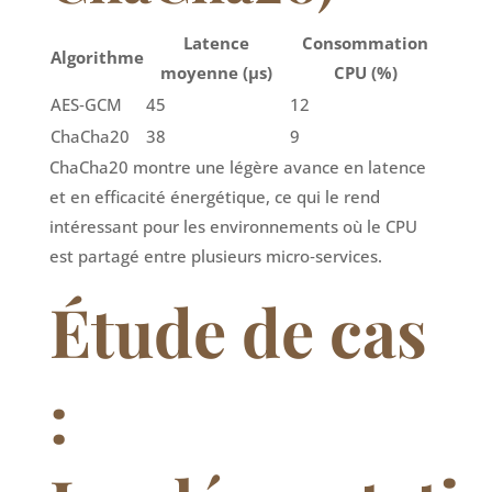
Latence
Consommation
Algorithme
moyenne (µs)
CPU (%)
AES‑GCM
45
12
ChaCha20
38
9
ChaCha20 montre une légère avance en latence
et en efficacité énergétique, ce qui le rend
intéressant pour les environnements où le CPU
est partagé entre plusieurs micro‑services.
Étude de cas
: