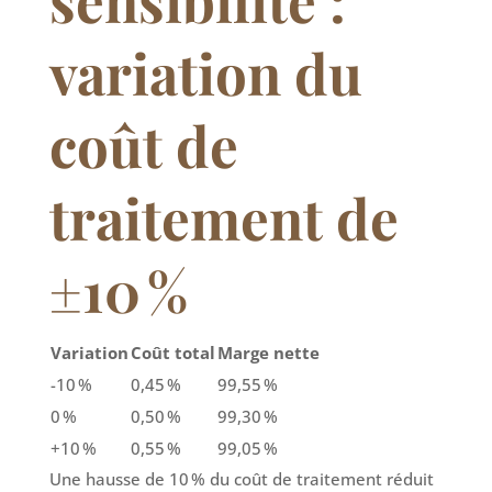
sensibilité :
variation du
coût de
traitement de
±10 %
Variation
Coût total
Marge nette
-10 %
0,45 %
99,55 %
0 %
0,50 %
99,30 %
+10 %
0,55 %
99,05 %
Une hausse de 10 % du coût de traitement réduit