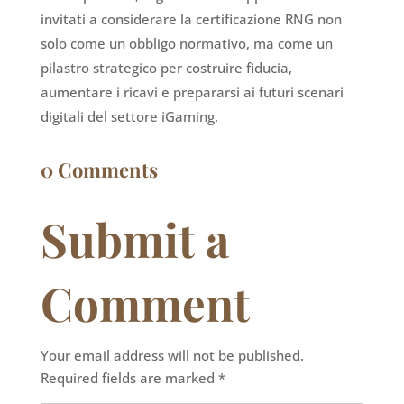
invitati a considerare la certificazione RNG non
solo come un obbligo normativo, ma come un
pilastro strategico per costruire fiducia,
aumentare i ricavi e prepararsi ai futuri scenari
digitali del settore iGaming.
0 Comments
Submit a
Comment
Your email address will not be published.
Required fields are marked
*