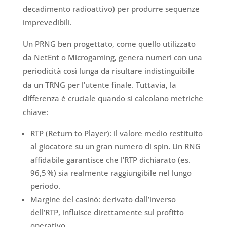
decadimento radioattivo) per produrre sequenze
imprevedibili.
Un PRNG ben progettato, come quello utilizzato
da NetEnt o Microgaming, genera numeri con una
periodicità così lunga da risultare indistinguibile
da un TRNG per l’utente finale. Tuttavia, la
differenza è cruciale quando si calcolano metriche
chiave:
RTP (Return to Player): il valore medio restituito
al giocatore su un gran numero di spin. Un RNG
affidabile garantisce che l’RTP dichiarato (es.
96,5 %) sia realmente raggiungibile nel lungo
periodo.
Margine del casinò: derivato dall’inverso
dell’RTP, influisce direttamente sul profitto
operativo.