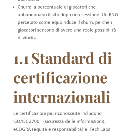
Churn: la percentuale di giocatori che
abbandonano il sito dopo una sessione. Un RNG
percepito come equo riduce il churn, perché i
giocatori sentono di avere una reale possibilità
di vincita.
1.1 Standard di
certificazione
internazionali
Le certificazioni più riconosciute includono
ISO/IEC 27001 (sicurezza delle informazioni),
eCOGRA (equità e responsabilità) e iTech Labs