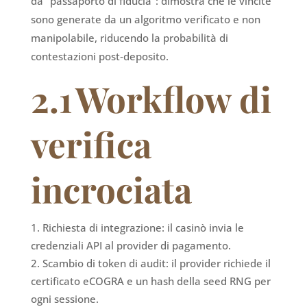
da “passaporto di fiducia”: dimostra che le vincite
sono generate da un algoritmo verificato e non
manipolabile, riducendo la probabilità di
contestazioni post‑deposito.
2.1 Workflow di
verifica
incrociata
Richiesta di integrazione: il casinò invia le
credenziali API al provider di pagamento.
Scambio di token di audit: il provider richiede il
certificato eCOGRA e un hash della seed RNG per
ogni sessione.