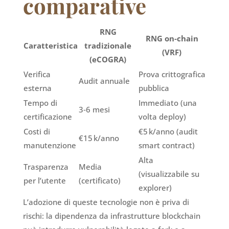
comparative
RNG
RNG on‑chain
Caratteristica
tradizionale
(VRF)
(eCOGRA)
Verifica
Prova crittografica
Audit annuale
esterna
pubblica
Tempo di
Immediato (una
3‑6 mesi
certificazione
volta deploy)
Costi di
€5 k/anno (audit
€15 k/anno
manutenzione
smart contract)
Alta
Trasparenza
Media
(visualizzabile su
per l’utente
(certificato)
explorer)
L’adozione di queste tecnologie non è priva di
rischi: la dipendenza da infrastrutture blockchain