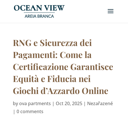
RNG e Sicurezza dei
Pagamenti: Come la
Certificazione Garantisce
Equità e Fiducia nei
Giochi d’Azzardo Online
by
ova partments
|
Oct 20, 2025
|
Nezařazené
|
0 comments