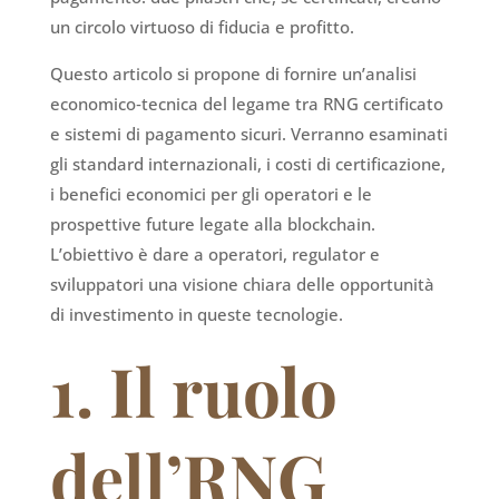
un circolo virtuoso di fiducia e profitto.
Questo articolo si propone di fornire un’analisi
economico‑tecnica del legame tra RNG certificato
e sistemi di pagamento sicuri. Verranno esaminati
gli standard internazionali, i costi di certificazione,
i benefici economici per gli operatori e le
prospettive future legate alla blockchain.
L’obiettivo è dare a operatori, regulator e
sviluppatori una visione chiara delle opportunità
di investimento in queste tecnologie.
1. Il ruolo
dell’RNG