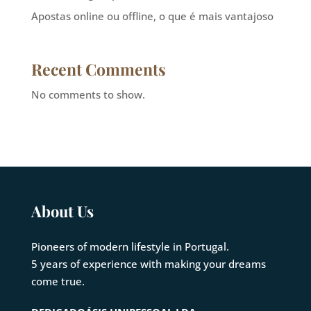
Apostas online ou offline, o que é mais vantajoso
Recent Comments
No comments to show.
About Us
Pioneers of modern lifestyle in Portugal.
5 years of experience with making your dreams
come true.