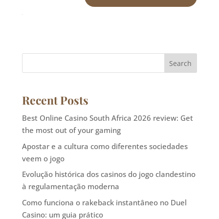
Search
Recent Posts
Best Online Casino South Africa 2026 review: Get
the most out of your gaming
Apostar e a cultura como diferentes sociedades
veem o jogo
Evolução histórica dos casinos do jogo clandestino
à regulamentação moderna
Como funciona o rakeback instantâneo no Duel
Casino: um guia prático