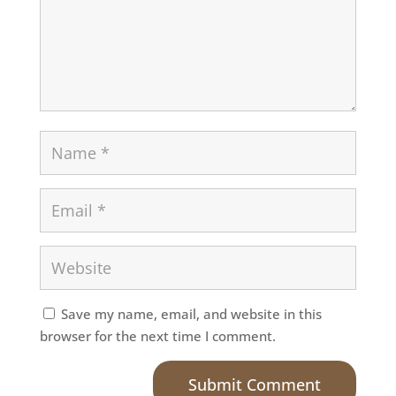
Save my name, email, and website in this
browser for the next time I comment.
Submit Comment