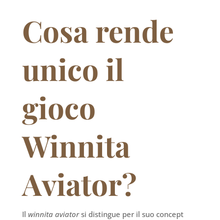
Cosa rende
unico il
gioco
Winnita
Aviator?
Il
winnita aviator
si distingue per il suo concept