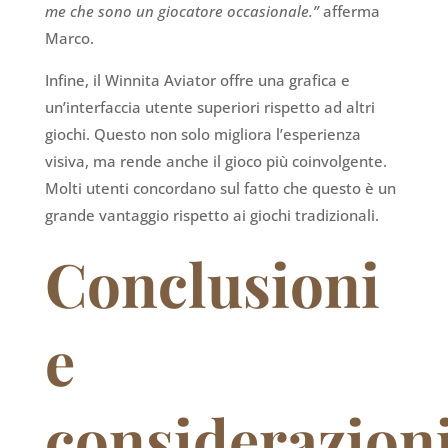
me che sono un giocatore occasionale.”
afferma
Marco.
Infine, il Winnita Aviator offre una grafica e
un’interfaccia utente superiori rispetto ad altri
giochi. Questo non solo migliora l’esperienza
visiva, ma rende anche il gioco più coinvolgente.
Molti utenti concordano sul fatto che questo è un
grande vantaggio rispetto ai giochi tradizionali.
Conclusioni
e
considerazion