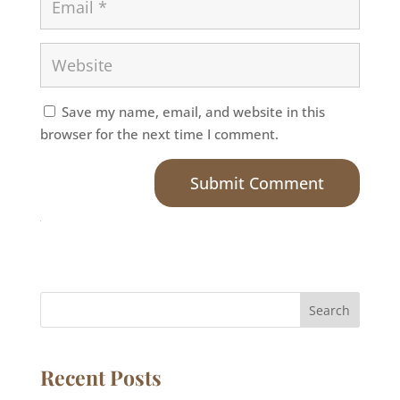
Save my name, email, and website in this
browser for the next time I comment.
Submit Comment
Search
Recent Posts