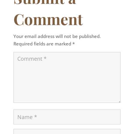
Comment
Your email address will not be published.
Required fields are marked
*