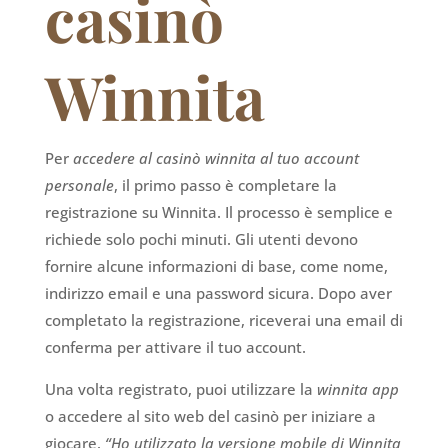
casinò
Winnita
Per
accedere al casinò winnita al tuo account
personale
, il primo passo è completare la
registrazione su Winnita. Il processo è semplice e
richiede solo pochi minuti. Gli utenti devono
fornire alcune informazioni di base, come nome,
indirizzo email e una password sicura. Dopo aver
completato la registrazione, riceverai una email di
conferma per attivare il tuo account.
Una volta registrato, puoi utilizzare la
winnita app
o accedere al sito web del casinò per iniziare a
giocare.
“Ho utilizzato la versione mobile di Winnita