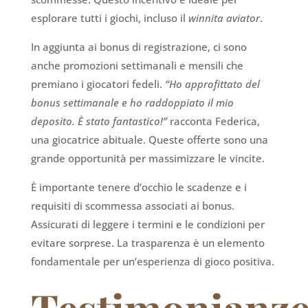
esplorare tutti i giochi, incluso il
winnita aviator
.
In aggiunta ai bonus di registrazione, ci sono
anche promozioni settimanali e mensili che
premiano i giocatori fedeli.
“Ho approfittato del
bonus settimanale e ho raddoppiato il mio
deposito. È stato fantastico!”
racconta Federica,
una giocatrice abituale. Queste offerte sono una
grande opportunità per massimizzare le vincite.
È importante tenere d’occhio le scadenze e i
requisiti di scommessa associati ai bonus.
Assicurati di leggere i termini e le condizioni per
evitare sorprese. La trasparenza è un elemento
fondamentale per un’esperienza di gioco positiva.