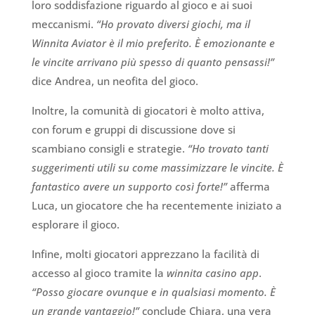
loro soddisfazione riguardo al gioco e ai suoi
meccanismi.
“Ho provato diversi giochi, ma il
Winnita Aviator è il mio preferito. È emozionante e
le vincite arrivano più spesso di quanto pensassi!”
dice Andrea, un neofita del gioco.
Inoltre, la comunità di giocatori è molto attiva,
con forum e gruppi di discussione dove si
scambiano consigli e strategie.
“Ho trovato tanti
suggerimenti utili su come massimizzare le vincite. È
fantastico avere un supporto così forte!”
afferma
Luca, un giocatore che ha recentemente iniziato a
esplorare il gioco.
Infine, molti giocatori apprezzano la facilità di
accesso al gioco tramite la
winnita casino app
.
“Posso giocare ovunque e in qualsiasi momento. È
un grande vantaggio!”
conclude Chiara, una vera