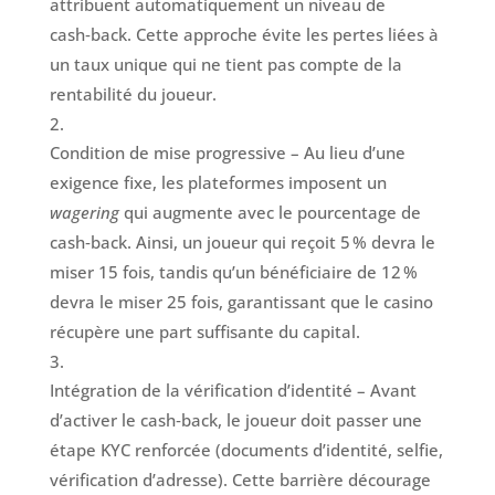
attribuent automatiquement un niveau de
cash‑back. Cette approche évite les pertes liées à
un taux unique qui ne tient pas compte de la
rentabilité du joueur.
Condition de mise progressive – Au lieu d’une
exigence fixe, les plateformes imposent un
wagering
qui augmente avec le pourcentage de
cash‑back. Ainsi, un joueur qui reçoit 5 % devra le
miser 15 fois, tandis qu’un bénéficiaire de 12 %
devra le miser 25 fois, garantissant que le casino
récupère une part suffisante du capital.
Intégration de la vérification d’identité – Avant
d’activer le cash‑back, le joueur doit passer une
étape KYC renforcée (documents d’identité, selfie,
vérification d’adresse). Cette barrière décourage