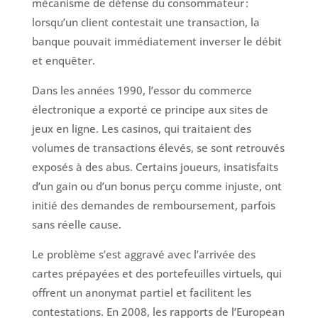
mécanisme de défense du consommateur :
lorsqu’un client contestait une transaction, la
banque pouvait immédiatement inverser le débit
et enquêter.
Dans les années 1990, l’essor du commerce
électronique a exporté ce principe aux sites de
jeux en ligne. Les casinos, qui traitaient des
volumes de transactions élevés, se sont retrouvés
exposés à des abus. Certains joueurs, insatisfaits
d’un gain ou d’un bonus perçu comme injuste, ont
initié des demandes de remboursement, parfois
sans réelle cause.
Le problème s’est aggravé avec l’arrivée des
cartes prépayées et des portefeuilles virtuels, qui
offrent un anonymat partiel et facilitent les
contestations. En 2008, les rapports de l’European