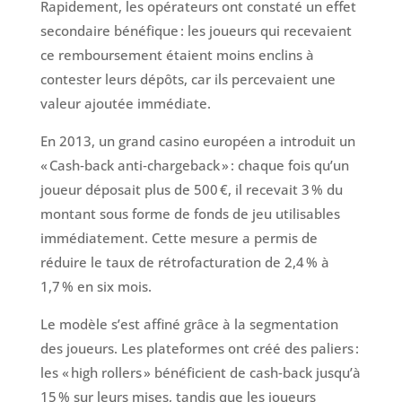
Rapidement, les opérateurs ont constaté un effet
secondaire bénéfique : les joueurs qui recevaient
ce remboursement étaient moins enclins à
contester leurs dépôts, car ils percevaient une
valeur ajoutée immédiate.
En 2013, un grand casino européen a introduit un
« Cash‑back anti‑chargeback » : chaque fois qu’un
joueur déposait plus de 500 €, il recevait 3 % du
montant sous forme de fonds de jeu utilisables
immédiatement. Cette mesure a permis de
réduire le taux de rétrofacturation de 2,4 % à
1,7 % en six mois.
Le modèle s’est affiné grâce à la segmentation
des joueurs. Les plateformes ont créé des paliers :
les « high rollers » bénéficient de cash‑back jusqu’à
15 % sur leurs mises, tandis que les joueurs