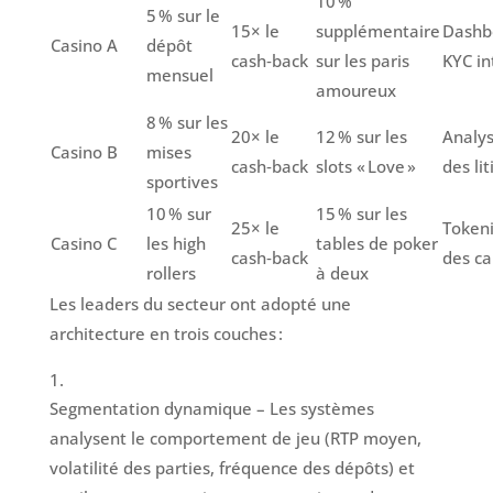
10 %
5 % sur le
15× le
supplémentaire
Dashb
Casino A
dépôt
cash‑back
sur les paris
KYC in
mensuel
amoureux
8 % sur les
20× le
12 % sur les
Analys
Casino B
mises
cash‑back
slots « Love »
des lit
sportives
10 % sur
15 % sur les
25× le
Tokeni
Casino C
les high
tables de poker
cash‑back
des ca
rollers
à deux
Les leaders du secteur ont adopté une
architecture en trois couches :
Segmentation dynamique – Les systèmes
analysent le comportement de jeu (RTP moyen,
volatilité des parties, fréquence des dépôts) et