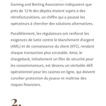
Gaming and Betting Association indiquaient que
près de 12 % des dépôts étaient sujets à des
rétrofacturations, un chiffre qui a poussé les
opérateurs à chercher des solutions alternatives.
Parallèlement, les régulateurs ont renforcé les
exigences de lutte contre le blanchiment d’argent
(AML) et de connaissance du client (KYC), rendant
chaque transaction plus scrutable. Ainsi, le
chargeback, initialement un filet de sécurité pour
les consommateurs, est devenu un véritable défi
opérationnel pour les casinos en ligne, qui doivent
concilier protection du joueur et maîtrise des
risques financiers.
2.