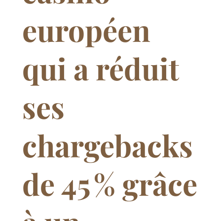
européen
qui a réduit
ses
chargebacks
de 45 % grâce