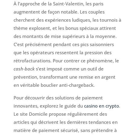
À l’approche de la Saint‑Valentin, les paris
augmentent de façon notable. Les couples
cherchent des expériences ludiques, les tournois à
thème explosent, et les bonus spéciaux attirent
des montants de mise supérieurs à la moyenne.
C’est précisément pendant ces pics saisonniers
que les opérateurs ressentent la pression des
rétrofacturations. Pour contrer ce phénomène, le
cash‑back
s’est imposé comme un outil de
prévention, transformant une remise en argent
en véritable bouclier anti‑chargeback.
Pour découvrir des solutions de paiement
innovantes, explorez le guide du
casino en crypto
.
Le site Domicile propose régulièrement des
articles qui décrivent les dernières tendances en
matière de paiement sécurisé, sans prétendre à