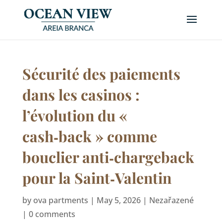
Sécurité des paiements
dans les casinos :
l’évolution du «
cash‑back » comme
bouclier anti‑chargeback
pour la Saint‑Valentin
by
ova partments
|
May 5, 2026
|
Nezařazené
|
0 comments