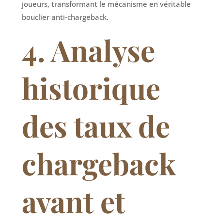
joueurs, transformant le mécanisme en véritable
bouclier anti‑chargeback.
4. Analyse
historique
des taux de
chargeback
avant et