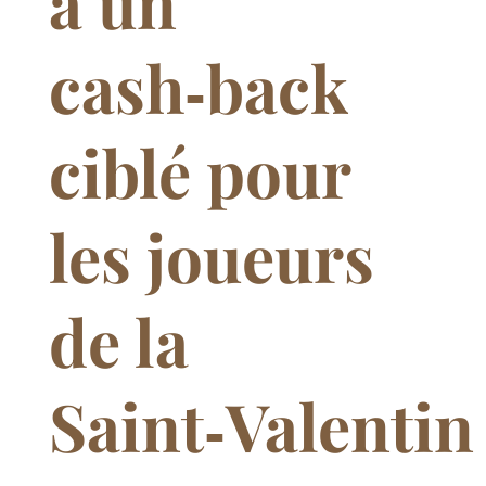
à un
cash‑back
ciblé pour
les joueurs
de la
Saint‑Valentin