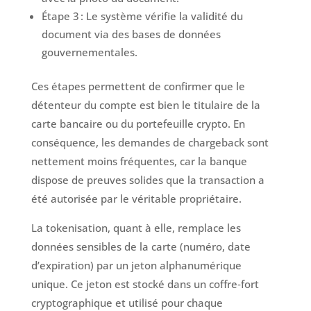
Étape 3 : Le système vérifie la validité du
document via des bases de données
gouvernementales.
Ces étapes permettent de confirmer que le
détenteur du compte est bien le titulaire de la
carte bancaire ou du portefeuille crypto. En
conséquence, les demandes de chargeback sont
nettement moins fréquentes, car la banque
dispose de preuves solides que la transaction a
été autorisée par le véritable propriétaire.
La tokenisation, quant à elle, remplace les
données sensibles de la carte (numéro, date
d’expiration) par un jeton alphanumérique
unique. Ce jeton est stocké dans un coffre‑fort
cryptographique et utilisé pour chaque