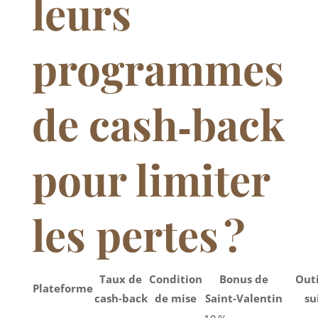
leurs
programmes
de cash‑back
pour limiter
les pertes ?
Taux de
Condition
Bonus de
Outi
Plateforme
cash‑back
de mise
Saint‑Valentin
su