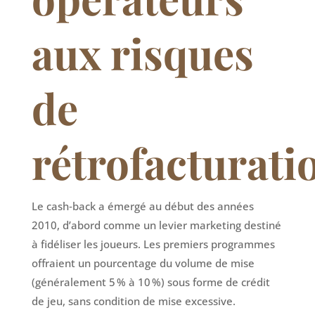
aux risques
de
rétrofacturati
Le cash‑back a émergé au début des années
2010, d’abord comme un levier marketing destiné
à fidéliser les joueurs. Les premiers programmes
offraient un pourcentage du volume de mise
(généralement 5 % à 10 %) sous forme de crédit
de jeu, sans condition de mise excessive.