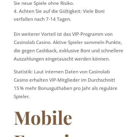
Sie neue Spiele ohne Risiko.
Achten Sie auf die Gültigkeit: Viele Boni
verfallen nach 7‑14 Tagen.
Ein weiterer Vorteil ist das VIP‑Programm von
Casinolab Casino. Aktive Spieler sammeln Punkte,
die gegen Cashback, exklusive Boni und schnellere
Auszahlungen eingetauscht werden können.
Statistik: Laut internen Daten von Casinolab
Casino erhalten VIP‑Mitglieder im Durchschnitt
15 % mehr Bonusguthaben pro Jahr als reguläre
Spieler.
Mobile