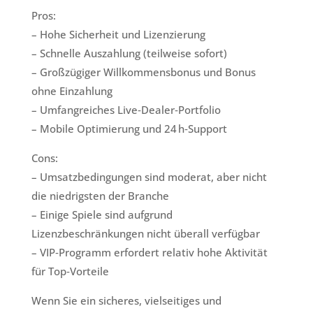
Pros:
– Hohe Sicherheit und Lizenzierung
– Schnelle Auszahlung (teilweise sofort)
– Großzügiger Willkommensbonus und Bonus
ohne Einzahlung
– Umfangreiches Live‑Dealer‑Portfolio
– Mobile Optimierung und 24 h‑Support
Cons:
– Umsatzbedingungen sind moderat, aber nicht
die niedrigsten der Branche
– Einige Spiele sind aufgrund
Lizenzbeschränkungen nicht überall verfügbar
– VIP‑Programm erfordert relativ hohe Aktivität
für Top‑Vorteile
Wenn Sie ein sicheres, vielseitiges und