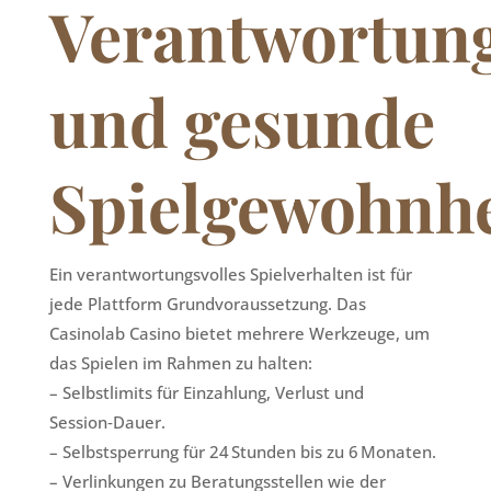
Verantwortun
und gesunde
Spielgewohnhe
Ein verantwortungsvolles Spielverhalten ist für
jede Plattform Grundvoraussetzung. Das
Casinolab Casino bietet mehrere Werkzeuge, um
das Spielen im Rahmen zu halten:
– Selbstlimits für Einzahlung, Verlust und
Session‑Dauer.
– Selbstsperrung für 24 Stunden bis zu 6 Monaten.
– Verlinkungen zu Beratungsstellen wie der