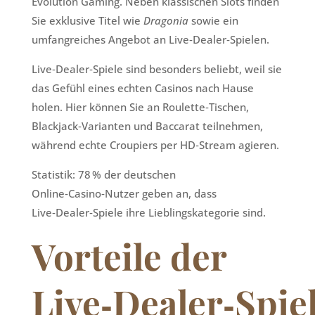
Evolution Gaming. Neben klassischen Slots finden
Sie exklusive Titel wie
Dragonia
sowie ein
umfangreiches Angebot an Live‑Dealer‑Spielen.
Live‑Dealer‑Spiele sind besonders beliebt, weil sie
das Gefühl eines echten Casinos nach Hause
holen. Hier können Sie an Roulette‑Tischen,
Blackjack‑Varianten und Baccarat teilnehmen,
während echte Croupiers per HD‑Stream agieren.
Statistik: 78 % der deutschen
Online‑Casino‑Nutzer geben an, dass
Live‑Dealer‑Spiele ihre Lieblingskategorie sind.
Vorteile der
Live‑Dealer‑Spie