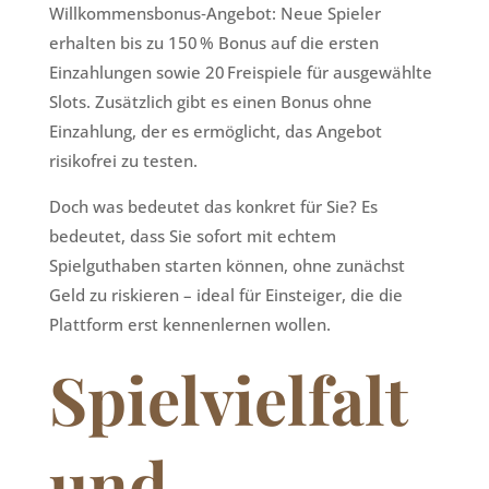
Willkommensbonus‑Angebot: Neue Spieler
erhalten bis zu 150 % Bonus auf die ersten
Einzahlungen sowie 20 Freispiele für ausgewählte
Slots. Zusätzlich gibt es einen Bonus ohne
Einzahlung, der es ermöglicht, das Angebot
risikofrei zu testen.
Doch was bedeutet das konkret für Sie? Es
bedeutet, dass Sie sofort mit echtem
Spielguthaben starten können, ohne zunächst
Geld zu riskieren – ideal für Einsteiger, die die
Plattform erst kennenlernen wollen.
Spielvielfalt
und