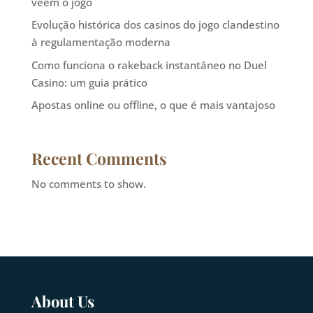
veem o jogo
Evolução histórica dos casinos do jogo clandestino
à regulamentação moderna
Como funciona o rakeback instantâneo no Duel
Casino: um guia prático
Apostas online ou offline, o que é mais vantajoso
Recent Comments
No comments to show.
About Us