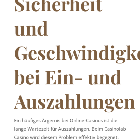
Sicherheit
und
Geschwindigke
bei Ein- und
Auszahlungen
Ein häufiges Ärgernis bei Online‑Casinos ist die
lange Wartezeit für Auszahlungen. Beim Casinolab
Casino wird diesem Problem effektiv begegnet.