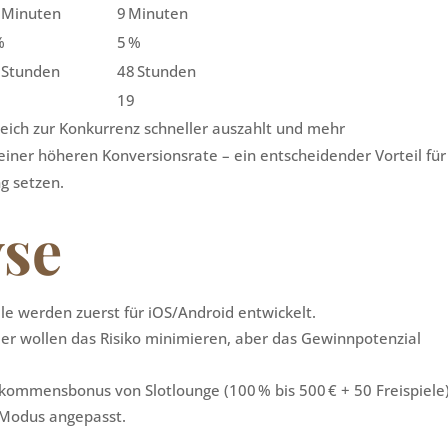
 Minuten
9 Minuten
%
5 %
 Stunden
48 Stunden
19
leich zur Konkurrenz schneller auszahlt und mehr
einer höheren Konversionsrate – ein entscheidender Vorteil für
ng setzen.
se
le werden zuerst für iOS/Android entwickelt.
er wollen das Risiko minimieren, aber das Gewinnpotenzial
kommensbonus von Slotlounge (100 % bis 500 € + 50 Freispiele
‑Modus angepasst.