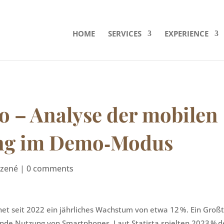
HOME
SERVICES
EXPERIENCE
o – Analyse der mobilen
ung im Demo‑Modus
azené
|
0 comments
et seit 2022 ein jährliches Wachstum von etwa 12 %. Ein Großt
nde Nutzung von Smartphones. Laut Statista spielten 2023 % d