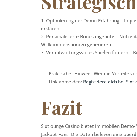
Strategisc
Optimierung der Demo‑Erfahrung – Impleme
erklären.
Personalisierte Bonusangebote – Nutze d
Willkommensboni zu generieren.
Verantwortungsvolles Spielen fördern – B
Praktischer Hinweis: Wer die Vorteile v
Link anmelden:
Registriere dich bei Slot
Fazit
Slotlounge Casino bietet im mobilen Demo
Jackpot‑Fans. Die Daten belegen eine überd