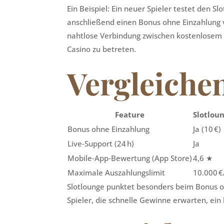
Ein Beispiel: Ein neuer Spieler testet den Sl
anschließend einen Bonus ohne Einzahlung v
nahtlose Verbindung zwischen kostenlosem S
Casino zu betreten.
Vergleich
Feature
Slotlou
Bonus ohne Einzahlung
Ja (10 €)
Live‑Support (24 h)
Ja
Mobile‑App‑Bewertung (App Store)
4,6 ★
Maximale Auszahlungslimit
10.000 
Slotlounge punktet besonders beim Bonus o
Spieler, die schnelle Gewinne erwarten, ein k