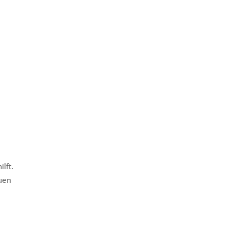
lft.
auen