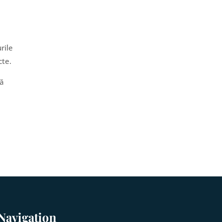
rile
cte.
să
Navigation