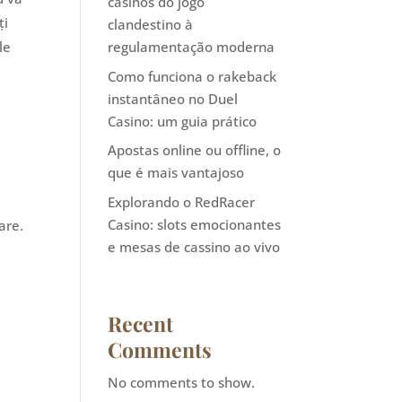
casinos do jogo
ți
clandestino à
regulamentação moderna
le
Como funciona o rakeback
instantâneo no Duel
Casino: um guia prático
Apostas online ou offline, o
que é mais vantajoso
Explorando o RedRacer
Casino: slots emocionantes
are.
e mesas de cassino ao vivo
Recent
Comments
No comments to show.