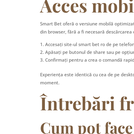
Acces mobi
Smart Bet oferă o versiune mobilă optimizată
din browser, fără a fi necesară descărcarea 
Accesați site-ul smart bet ro de pe telefon
Apăsați pe butonul de share sau pe opțiun
Confirmați pentru a crea o comandă rapidă
Experiența este identică cu cea de pe desktop:
moment.
Întrebări f
Cum pot face