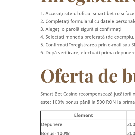
Accesați site-ul oficial smart bet ro și face
Completați formularul cu datele personale
Alegeți o parolă sigură și confirmați.
Selectați moneda preferată (de exemplu, R
Confirmați înregistrarea prin e-mail sau S
După verificare, efectuați prima depunere
Oferta de b
Smart Bet Casino recompensează jucătorii 
este: 100% bonus până la 500 RON la prima
Element
Depunere
20
Bonus (100%)
20