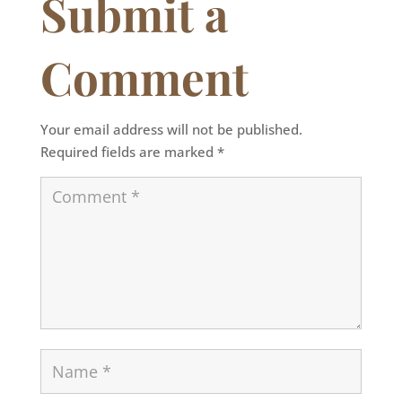
Submit a
Comment
Your email address will not be published.
Required fields are marked
*