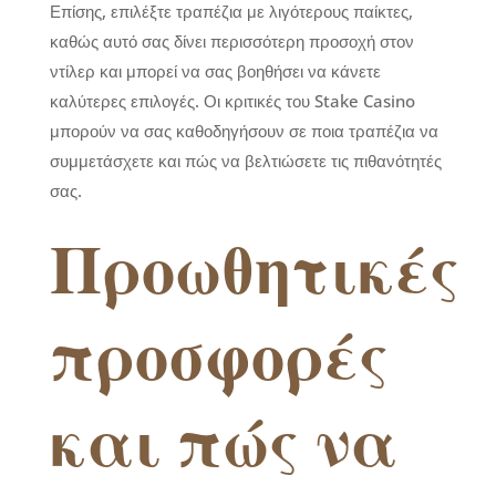
Επίσης, επιλέξτε τραπέζια με λιγότερους παίκτες,
καθώς αυτό σας δίνει περισσότερη προσοχή στον
ντίλερ και μπορεί να σας βοηθήσει να κάνετε
καλύτερες επιλογές. Οι κριτικές του Stake Casino
μπορούν να σας καθοδηγήσουν σε ποια τραπέζια να
συμμετάσχετε και πώς να βελτιώσετε τις πιθανότητές
σας.
Προωθητικές
προσφορές
και πώς να