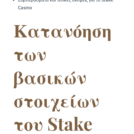
Casino
Κατανόηση
των
βασικών
στοιχείων
του Stake