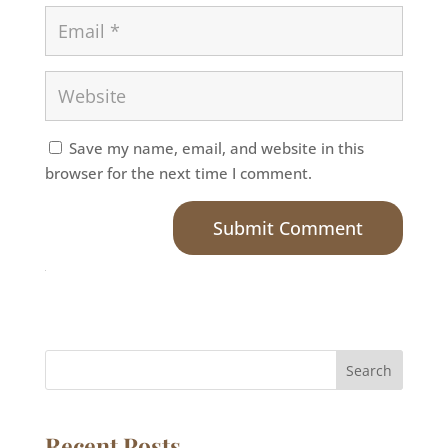
Save my name, email, and website in this
browser for the next time I comment.
Submit Comment
Search
Recent Posts