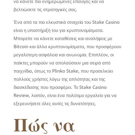
να κάνετε πιο ενημερωμένες επιλογές και να
βελτιώσετε τις στρατηγικές σας.
Ένα από τα πιο ελκυστικά στοιχεία του Stake Casino
είναι η υποστήριξή του για κρυπτονομίσματα.
Μπορείτε να κάνετε καταθέσεις και αναλήψεις με
Bitcoin και άλλα κρυπτονομίσματα, που προσφέρουν
μεγαλύτερη ασφάλεια και ανωνυμία. Επιπλέον, οι
παίκτες μπορούν να απολαύσουν μια σειρά από
παιχνίδια, όπως το Plinko Stake, που προσελκύει
πολλούς χρήστες λόγω της απλότητας και της
διασκέδασης που προσφέρει. Το Stake Casino
Review, λοιπόν, είναι ένα πολύτιμο εργαλείο για να
εξερευνήσετε όλες αυτές τις δυνατότητες.
Πώς να