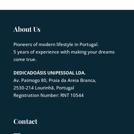
About Us
Pioneers of modern lifestyle in Portugal.
5 years of experience with making your dreams
come true.
DEDICADOÁSIS UNIPESSOAL LDA.
Av. Paimogo 80, Praia da Areia Branca,
2530-214
Lourinhã
, Portugal
Registration Number: RNT 10544
Contact