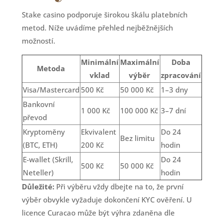
Stake casino podporuje širokou škálu platebních
metod. Níže uvádíme přehled nejběžnějších
možností.
Minimální
Maximální
Doba
Metoda
vklad
výběr
zpracování
Visa/Mastercard
500 Kč
50 000 Kč
1–3 dny
Bankovní
1 000 Kč
100 000 Kč
3–7 dní
převod
Kryptoměny
Ekvivalent
Do 24
Bez limitu
(BTC, ETH)
200 Kč
hodin
E-wallet (Skrill,
Do 24
500 Kč
50 000 Kč
Neteller)
hodin
Důležité:
Při výběru vždy dbejte na to, že první
výběr obvykle vyžaduje dokončení KYC ověření. U
licence Curacao může být výhra zdaněna dle