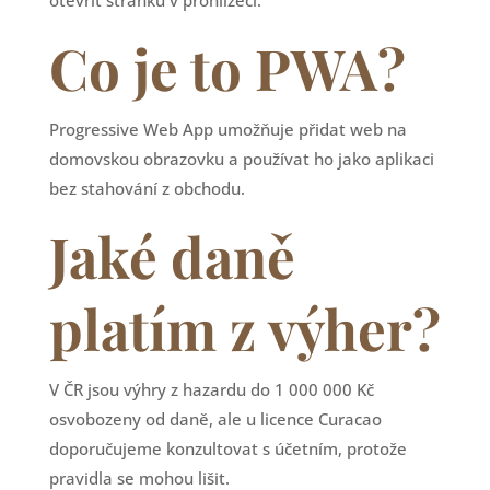
otevřít stránku v prohlížeči.
Co je to PWA?
Progressive Web App umožňuje přidat web na
domovskou obrazovku a používat ho jako aplikaci
bez stahování z obchodu.
Jaké daně
platím z výher?
V ČR jsou výhry z hazardu do 1 000 000 Kč
osvobozeny od daně, ale u licence Curacao
doporučujeme konzultovat s účetním, protože
pravidla se mohou lišit.