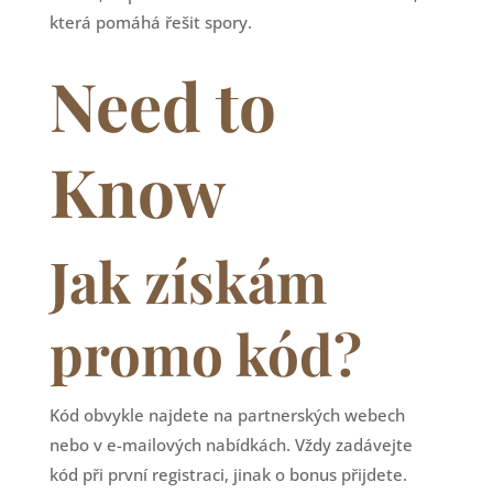
která pomáhá řešit spory.
Need to
Know
Jak získám
promo kód?
Kód obvykle najdete na partnerských webech
nebo v e-mailových nabídkách. Vždy zadávejte
kód při první registraci, jinak o bonus přijdete.