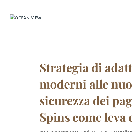
Strategia di ada
moderni alle nuo
sicurezza dei pag
Spins come leva 