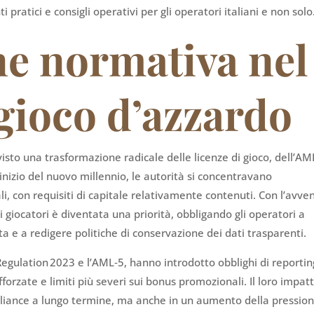
 pratici e consigli operativi per gli operatori italiani e non solo
ne normativa nel
 gioco d’azzardo
visto una trasformazione radicale delle licenze di gioco, dell’AM
inizio del nuovo millennio, le autorità si concentravano
ali, con requisiti di capitale relativamente contenuti. Con l’avve
 giocatori è diventata una priorità, obbligando gli operatori a
a e a redigere politiche di conservazione dei dati trasparenti.
‑Regulation 2023 e l’AML‑5, hanno introdotto obblighi di reportin
fforzate e limiti più severi sui bonus promozionali. Il loro impatt
mpliance a lungo termine, ma anche in un aumento della pressio