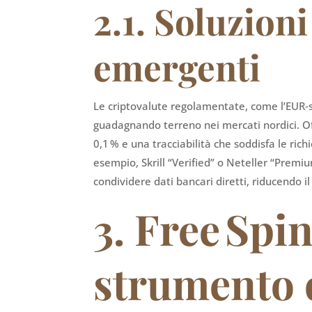
2.1. Soluzion
emergenti
Le criptovalute regolamentate, come l’EUR‑s
guadagnando terreno nei mercati nordici. Off
0,1 % e una tracciabilità che soddisfa le ri
esempio, Skrill “Verified” o Neteller “Premi
condividere dati bancari diretti, riducendo il 
3. Free Spi
strumento 