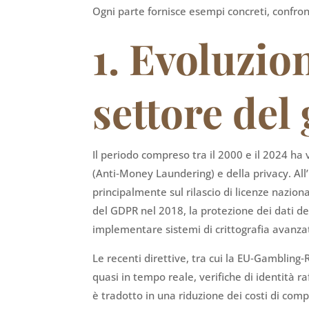
Ogni parte fornisce esempi concreti, confronti
1. Evoluzio
settore del
Il periodo compreso tra il 2000 e il 2024 ha 
(Anti‑Money Laundering) e della privacy. All’
principalmente sul rilascio di licenze nazion
del GDPR nel 2018, la protezione dei dati dei
implementare sistemi di crittografia avanzat
Le recenti direttive, tra cui la EU‑Gambling
quasi in tempo reale, verifiche di identità ra
è tradotto in una riduzione dei costi di co