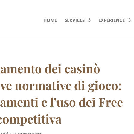
HOME
SERVICES
EXPERIENCE
ttamento dei casinò
ve normative di gioco:
amenti e l’uso dei Free
competitiva