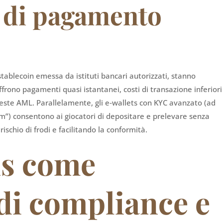
i di pagamento
tablecoin emessa da istituti bancari autorizzati, stanno
rono pagamenti quasi istantanei, costi di transazione inferiori
chieste AML. Parallelamente, gli e‑wallets con KYC avanzato (ad
um”) consentono ai giocatori di depositare e prelevare senza
rischio di frodi e facilitando la conformità.
ns come
di compliance e