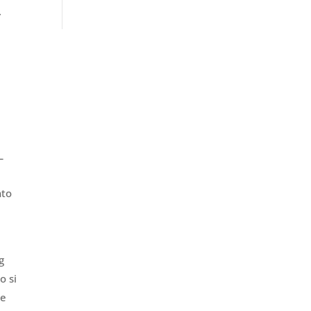
.
L
nto
g
o si
ne