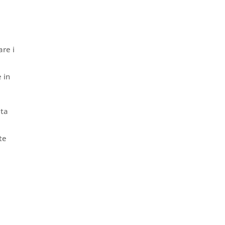
are i
e in
ita
te