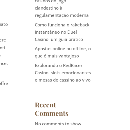
casinos do jogo
clandestino à
regulamentação moderna
iato
Como funciona o rakeback
instantâneo no Duel
i
Casino: um guia prático
dere
nti
Apostas online ou offline, o
e
que é mais vantajoso
nce.
Explorando o RedRacer
Casino: slots emocionantes
e mesas de cassino ao vivo
offre
Recent
Comments
No comments to show.