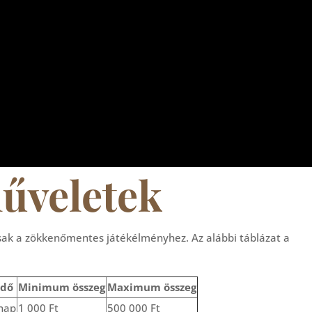
űveletek
kusak a zökkenőmentes játékélményhez. Az alábbi táblázat a
idő
Minimum összeg
Maximum összeg
nap
1 000 Ft
500 000 Ft