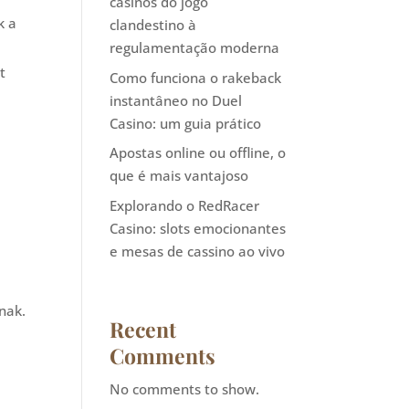
casinos do jogo
k a
clandestino à
regulamentação moderna
t
Como funciona o rakeback
instantâneo no Duel
Casino: um guia prático
Apostas online ou offline, o
que é mais vantajoso
Explorando o RedRacer
Casino: slots emocionantes
e mesas de cassino ao vivo
nak.
Recent
Comments
No comments to show.