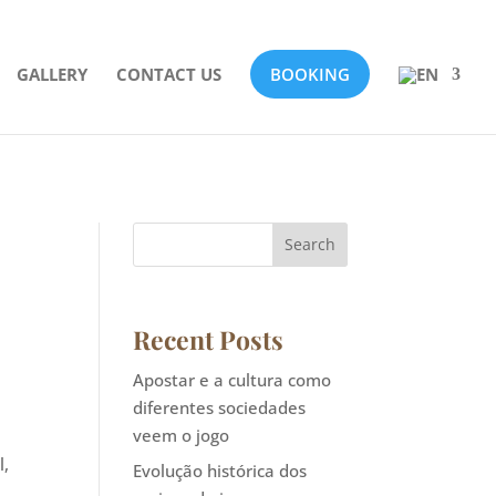
GALLERY
CONTACT US
BOOKING
,
Search
Recent Posts
Apostar e a cultura como
diferentes sociedades
veem o jogo
l,
Evolução histórica dos