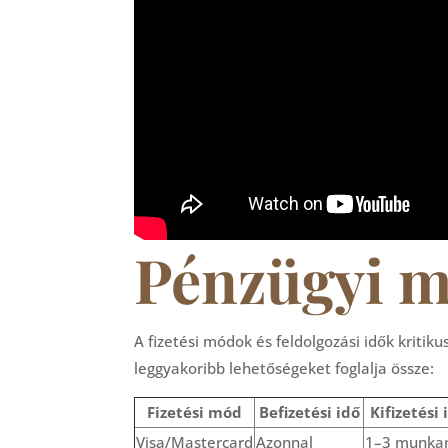
Pénzügyi m
A fizetési módok és feldolgozási idők kriti
leggyakoribb lehetőségeket foglalja össze:
Fizetési mód
Befizetési idő
Kifizetési 
Visa/Mastercard
Azonnal
1–3 munka