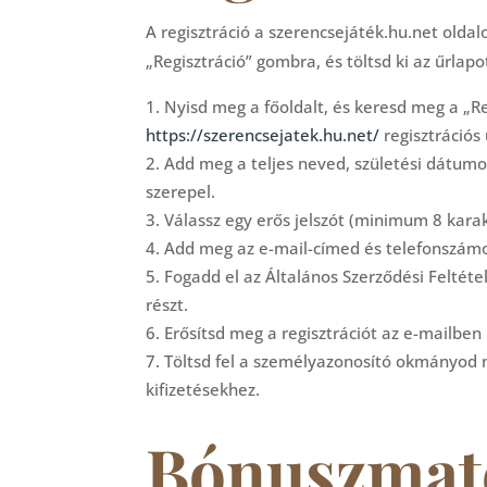
A regisztráció a szerencsejáték.hu.net olda
„Regisztráció” gombra, és töltsd ki az űrlap
Nyisd meg a főoldalt, és keresd meg a „Re
https://szerencsejatek.hu.net/
regisztrációs 
Add meg a teljes neved, születési dátum
szerepel.
Válassz egy erős jelszót (minimum 8 karak
Add meg az e-mail-címed és telefonszámo
Fogadd el az Általános Szerződési Feltétel
részt.
Erősítsd meg a regisztrációt az e-mailben 
Töltsd fel a személyazonosító okmányod m
kifizetésekhez.
Bónuszmat