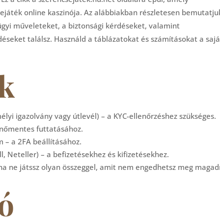
játék online kaszinója. Az alábbiakban részletesen bemutatju
ügyi műveleteket, a biztonsági kérdéseket, valamint
déseket találsz. Használd a táblázatokat és számításokat a sajá
ek
yi igazolvány vagy útlevél) – a KYC-ellenőrzéshez szükséges.
kenőmentes futtatásához.
m – a 2FA beállításához.
l, Neteller) – a befizetésekhez és kifizetésekhez.
soha ne játssz olyan összeggel, amit nem engedhetsz meg magad
ió