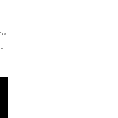
a
0) ×
 –