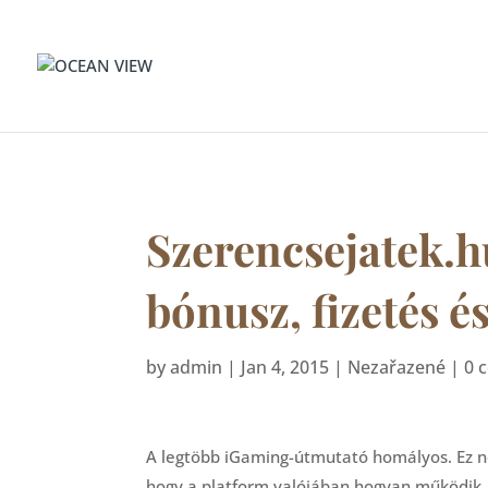
Szerencsejatek.h
bónusz, fizetés é
by
admin
|
Jan 4, 2015
|
Nezařazené
|
0 
A legtöbb iGaming-útmutató homályos. Ez ne
hogy a platform valójában hogyan működik. E