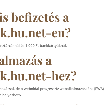
s befizetés a
ek.hu.net-en?
énztárcáknál és 1 000 Ft bankkártyáknál.
almazás a
ek.hu.net-hez?
lmazással, de a weboldal progresszív webalkalmazásként (PWA)
e helyezhető.