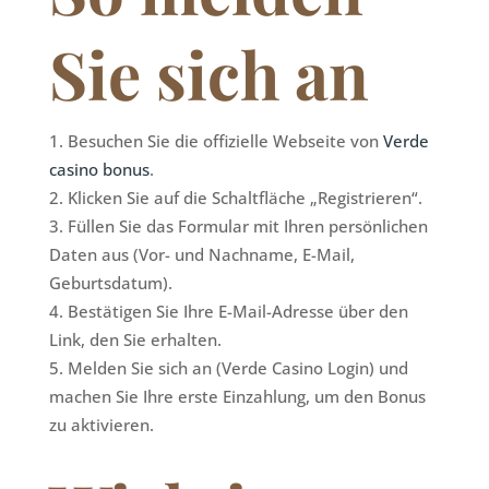
Sie sich an
Besuchen Sie die offizielle Webseite von
Verde
casino bonus
.
Klicken Sie auf die Schaltfläche „Registrieren“.
Füllen Sie das Formular mit Ihren persönlichen
Daten aus (Vor- und Nachname, E-Mail,
Geburtsdatum).
Bestätigen Sie Ihre E-Mail-Adresse über den
Link, den Sie erhalten.
Melden Sie sich an (Verde Casino Login) und
machen Sie Ihre erste Einzahlung, um den Bonus
zu aktivieren.