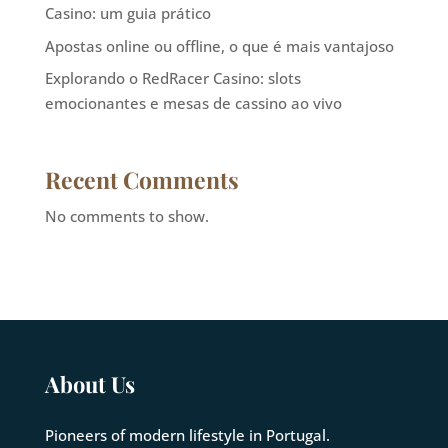
Casino: um guia prático
Apostas online ou offline, o que é mais vantajoso
Explorando o RedRacer Casino: slots
emocionantes e mesas de cassino ao vivo
Recent Comments
No comments to show.
About Us
Pioneers of modern lifestyle in Portugal.