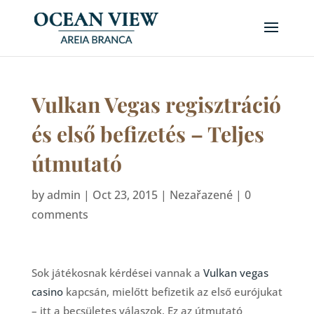
Vulkan Vegas regisztráció
és első befizetés – Teljes
útmutató
by
admin
|
Oct 23, 2015
|
Nezařazené
|
0
comments
Sok játékosnak kérdései vannak a
Vulkan vegas
casino
kapcsán, mielőtt befizetik az első eurójukat
– itt a becsületes válaszok. Ez az útmutató