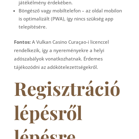
játékélmény érdekében.
Böngésző vagy mobiltelefon – az oldal mobilon
is optimalizált (PWA), így nincs szükség app
telepítésére.
Fontos:
A Vulkan Casino Curaçao-i licenccel
rendelkezik, így a nyereményekre a helyi
adószabályok vonatkozhatnak. Érdemes
tájékozódni az adókötelezettségekről.
Regisztráció
lépésről
lépésre